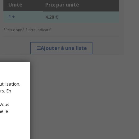
Unité
Prix par unité
1 +
4,28 €
*Prix donné à titre indicatif
Ajouter à une liste
tilisation,
rs. En
 Vous
e le