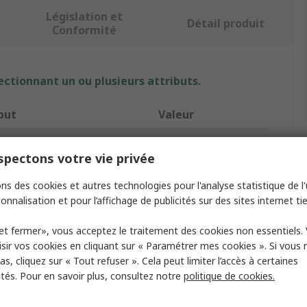
Législation et
Détail produit
Conformité
ectionnant un ou plusieurs attributs.
but
Valeur
e
CHIPQUIK
pectons votre vie privée
e produit
Adaptateur CI
ns des cookies et autres technologies pour l'analyse statistique de l'u
xion A
SOIC 8
onnalisation et pour l’affichage de publicités sur des sites internet tie
e de contacts B
8
et fermer», vous acceptez le traitement des cookies non essentiels.
sir vos cookies en cliquant sur « Paramétrer mes cookies ». Si vous n
e du contact
Placage or
s, cliquez sur « Tout refuser ». Cela peut limiter l’accès à certaines
ités. Pour en savoir plus, consultez notre
politique de cookies.
xion B
DIP 8