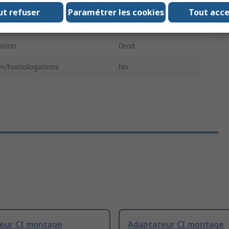
2.9mm
ut refuser
Paramétrer les cookies
Tout acc
de montage
Traversant
ation
Droit
s/homologations
No
eur CI montage
Adaptateur CI montage