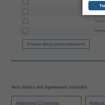
Pas
To
Type 
Orient
Norme
Trouver des produits similaires
Nos clients ont également consulté
Adaptateur CI montage
Adaptat