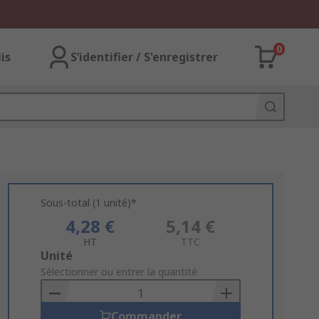
0
lis
S’identifier / S'enregistrer
Sous-total (1 unité)*
4,28 €
5,14 €
HT
TTC
Add
Unité
to
Sélectionner ou entrer la quantité
Basket
Commander