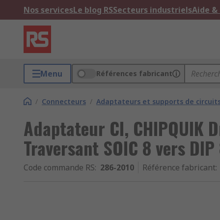
Nos services
Le blog RS
Secteurs industriels
Aide &
Menu
Références fabricant
/
Connecteurs
/
Adaptateurs et supports de circuit
Adaptateur CI, CHIPQUIK D
Traversant SOIC 8 vers DIP
Code commande RS
:
286-2010
Référence fabricant
: