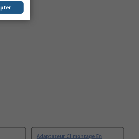
epter
Adaptateur CI montage En