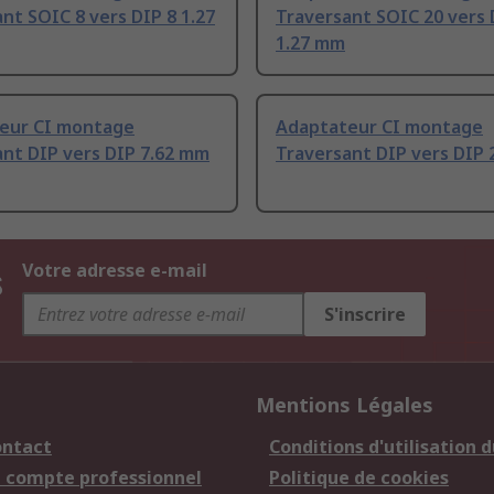
nt SOIC 8 vers DIP 8 1.27
Traversant SOIC 20 vers 
1.27 mm
eur CI montage
Adaptateur CI montage
ant DIP vers DIP 7.62 mm
Traversant DIP vers DIP
s
Votre adresse e-mail
S'inscrire
Mentions Légales
ontact
Conditions d'utilisation d
n compte professionnel
Politique de cookies