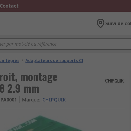
 Contact
Suivi de co
s intégrés
/
Adaptateurs de supports CI
roit, montage
 8 2.9 mm
PA0001
Marque
:
CHIPQUIK