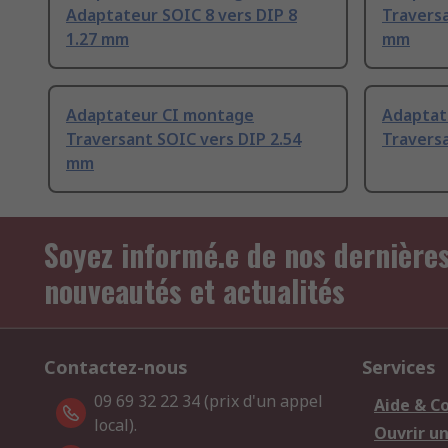
Adaptateur SOIC 8 vers DIP 8
Traversa
1.27 mm
mm
Adaptateur CI montage
Adaptat
Traversant SOIC vers DIP 2.54
Travers
mm
Soyez informé.e de nos dernière
nouveautés et actualités
Contactez-nous
Services
09 69 32 22 34 (prix d'un appel
Aide & C
local).
Ouvrir u