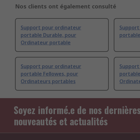
Nos clients ont également consulté
Support pour ordinateur
Support
portable Durable, pour
portabl
Ordinateur portable
Support pour ordinateur
Support
portable Fellowes, pour
portabl
Ordinateurs portables
Ordinat
Soyez informé.e de nos dernière
nouveautés et actualités