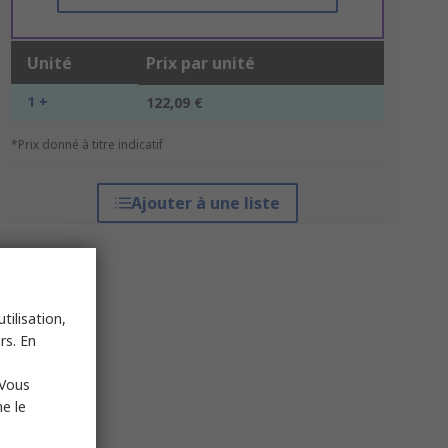
Unité
Prix par unité
1 +
122,09 €
*Prix donné à titre indicatif
Ajouter à une liste
tilisation,
rs. En
 Vous
e le