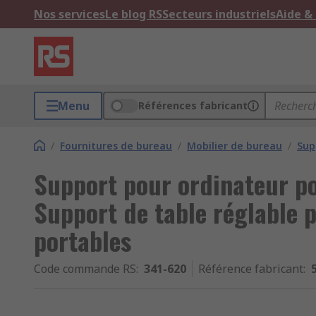
Nos services
Le blog RS
Secteurs industriels
Aide &
Menu
Références fabricant
/
Fournitures de bureau
/
Mobilier de bureau
/
Sup
Support pour ordinateur po
Support de table réglable 
portables
Code commande RS
:
341-620
Référence fabricant
: