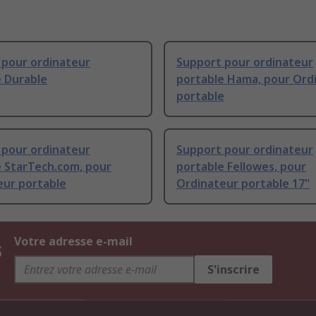
 pour ordinateur
Support pour ordinateur
e Durable
portable Hama, pour Ord
portable
 pour ordinateur
Support pour ordinateur
e StarTech.com, pour
portable Fellowes, pour
eur portable
Ordinateur portable 17"
s
Votre adresse e-mail
S'inscrire