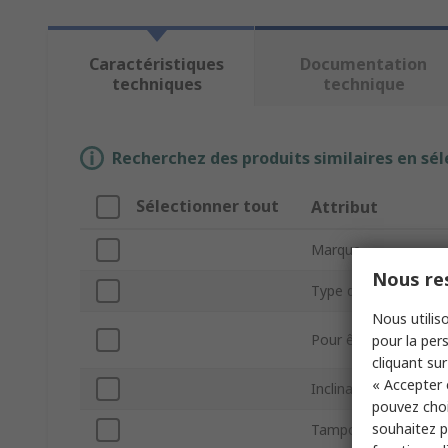
Caractéristiques
Documentation
techniques
technique
Recherchez des produits similaires en sél
Sélectionner tout
Attribut
Marque
Nous res
Type de produit
Nous utiliso
Pour être utilisé ave
pour la pers
cliquant sur
« Accepter 
Inclinaison réglable
pouvez choi
souhaitez pa
Tampons antidérapa