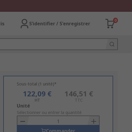
0
lis
S’identifier / S'enregistrer
Sous-total (1 unité)*
122,09 €
146,51 €
HT
TTC
Add
Unité
to
Sélectionner ou entrer la quantité
Basket
Commander