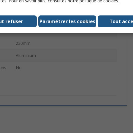
ités. Pour en savoir plus, consultez notre
politique de cookies.
Argent
280mm
ut refuser
Paramétrer les cookies
Tout acc
320mm
230mm
Aluminium
ons
No