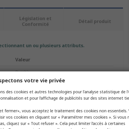
Législation et
Détail produit
Conformité
ectionnant un ou plusieurs attributs.
Valeur
Durable
pectons votre vie privée
Support pour ordinateur portable
ns des cookies et autres technologies pour l'analyse statistique de l'u
Support de table réglable pour ordinateurs
c
onnalisation et pour l’affichage de publicités sur des sites internet tie
portables
et fermer», vous acceptez le traitement des cookies non essentiels.
Oui
sir vos cookies en cliquant sur « Paramétrer mes cookies ». Si vous n
s, cliquez sur « Tout refuser ». Cela peut limiter l’accès à certaines
nts
Oui