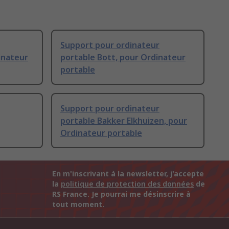
Support pour ordinateur
inateur
portable Bott, pour Ordinateur
portable
Support pour ordinateur
portable Bakker Elkhuizen, pour
Ordinateur portable
En m'inscrivant à la newsletter, j'accepte
la
politique de protection des données
de
RS France. Je pourrai me désinscrire à
tout moment.