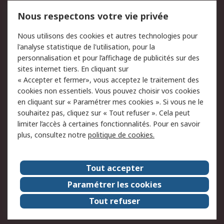
Mentions Légales
Nous respectons votre vie privée
Conditions d'utilisation
Politique de cookies
Nous utilisons des cookies et autres technologies pour
du site
l'analyse statistique de l'utilisation, pour la
Politique de protection
Sécurité des E-mails
personnalisation et pour l’affichage de publicités sur des
des données - Mise à
sites internet tiers. En cliquant sur
jour
« Accepter et fermer», vous acceptez le traitement des
Conditions générales
Politique anti-
cookies non essentiels. Vous pouvez choisir vos cookies
de vente
corruption
en cliquant sur « Paramétrer mes cookies ». Si vous ne le
souhaitez pas, cliquez sur « Tout refuser ». Cela peut
Campagnes marketing
limiter l’accès à certaines fonctionnalités. Pour en savoir
plus, consultez notre
politique de cookies.
A propos de RS
A propos de RS France
Evénements
Tout accepter
Le groupe RS Group Plc
Presse
Paramétrer les cookies
RS dans le monde
Démarche RSE
Tout refuser
Nous rejoindre
RS Particuliers