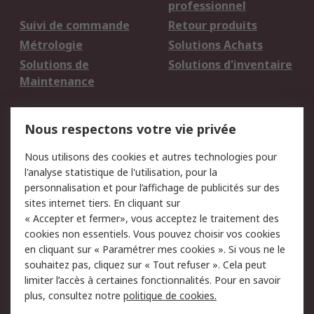
professionnel
Suivi de commande
Retour produits
Métrologie
Solutions Achats
Solutions de
Solutions d'inventaire
Maintenance
Mentions Légales
Nous respectons votre vie privée
Conditions d'utilisation
Politique de cookies
Nous utilisons des cookies et autres technologies pour
du site
l'analyse statistique de l'utilisation, pour la
Politique de protection
Sécurité des E-mails
personnalisation et pour l’affichage de publicités sur des
des données - Mise à
sites internet tiers. En cliquant sur
jour
« Accepter et fermer», vous acceptez le traitement des
Conditions générales
Politique anti-
cookies non essentiels. Vous pouvez choisir vos cookies
de vente
corruption
en cliquant sur « Paramétrer mes cookies ». Si vous ne le
souhaitez pas, cliquez sur « Tout refuser ». Cela peut
Campagnes marketing
limiter l’accès à certaines fonctionnalités. Pour en savoir
plus, consultez notre
politique de cookies.
A propos de RS