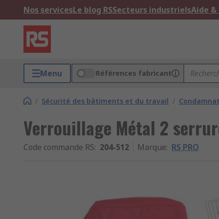
Nos services
Le blog RS
Secteurs industriels
Aide &
Menu
Références fabricant
/
Sécurité des bâtiments et du travail
/
Condamnati
Verrouillage Métal 2 serru
Code commande RS
:
204-512
Marque
:
RS PRO