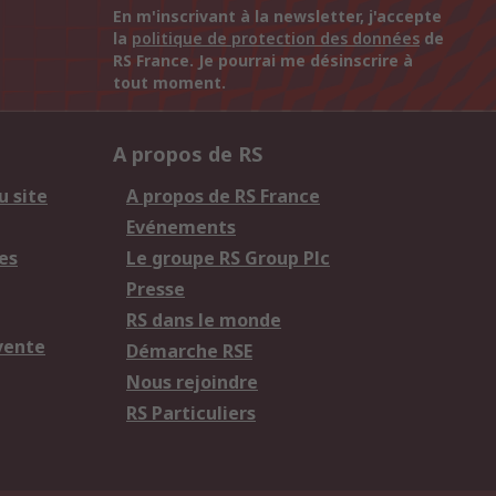
En m'inscrivant à la newsletter, j'accepte
la
politique de protection des données
de
RS France. Je pourrai me désinscrire à
tout moment.
A propos de RS
u site
A propos de RS France
Evénements
es
Le groupe RS Group Plc
Presse
RS dans le monde
vente
Démarche RSE
Nous rejoindre
RS Particuliers