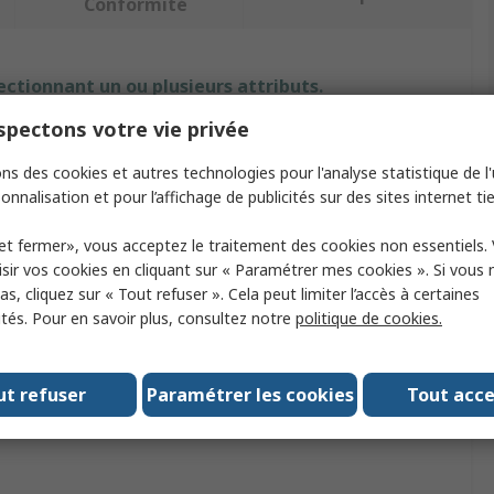
Conformité
ectionnant un ou plusieurs attributs.
pectons votre vie privée
ut
Valeur
ns des cookies et autres technologies pour l'analyse statistique de l'u
RS PRO
onnalisation et pour l’affichage de publicités sur des sites internet tie
produit
Verrouillage
et fermer», vous acceptez le traitement des cookies non essentiels.
sir vos cookies en cliquant sur « Paramétrer mes cookies ». Si vous n
pe
Kit de verrouillage
s, cliquez sur « Tout refuser ». Cela peut limiter l’accès à certaines
ités. Pour en savoir plus, consultez notre
politique de cookies.
de verrous
2
u
Métal
ut refuser
Paramétrer les cookies
Tout acc
homologations
No