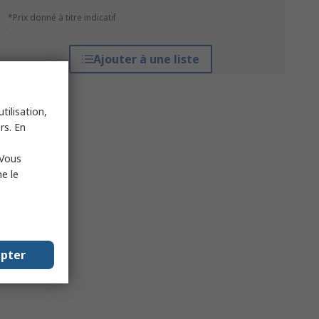
*Prix donné à titre indicatif
Ajouter à une liste
tilisation,
rs. En
 Vous
e le
epter