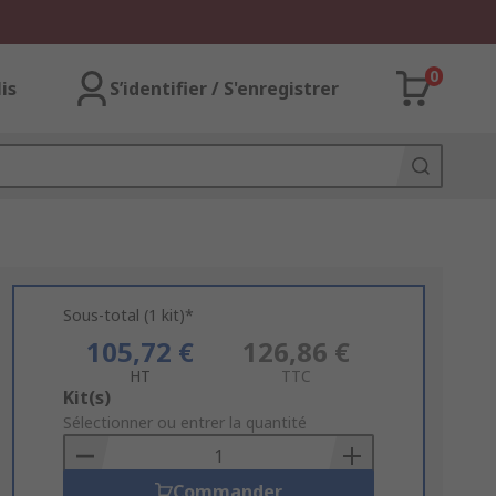
0
lis
S’identifier / S'enregistrer
Sous-total (1 kit)*
105,72 €
126,86 €
HT
TTC
Add
Kit(s)
to
Sélectionner ou entrer la quantité
Basket
Commander