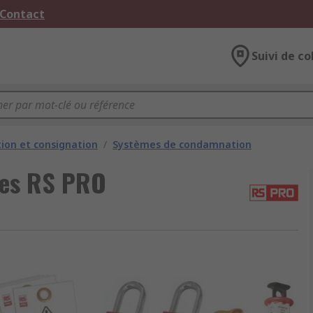
 Contact
Suivi de co
on et consignation
/
Systèmes de condamnation
res RS PRO