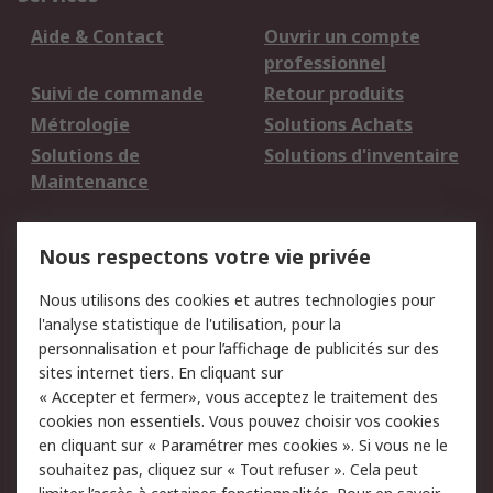
Aide & Contact
Ouvrir un compte
professionnel
Suivi de commande
Retour produits
Métrologie
Solutions Achats
Solutions de
Solutions d'inventaire
Maintenance
Mentions Légales
Nous respectons votre vie privée
Conditions d'utilisation
Politique de cookies
Nous utilisons des cookies et autres technologies pour
du site
l'analyse statistique de l'utilisation, pour la
Politique de protection
Sécurité des E-mails
personnalisation et pour l’affichage de publicités sur des
des données - Mise à
sites internet tiers. En cliquant sur
jour
« Accepter et fermer», vous acceptez le traitement des
Conditions générales
Politique anti-
cookies non essentiels. Vous pouvez choisir vos cookies
de vente
corruption
en cliquant sur « Paramétrer mes cookies ». Si vous ne le
souhaitez pas, cliquez sur « Tout refuser ». Cela peut
Campagnes marketing