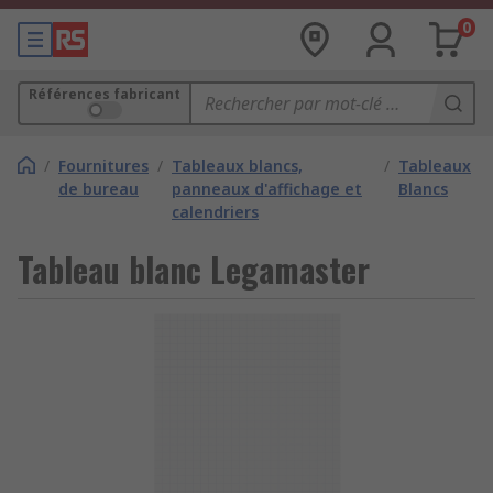
0
Références fabricant
/
Fournitures
/
Tableaux blancs,
/
Tableaux
de bureau
panneaux d'affichage et
Blancs
calendriers
Tableau blanc Legamaster