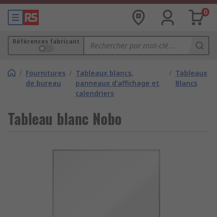
0
Références fabricant
/
Fournitures
/
Tableaux blancs,
/
Tableaux
de bureau
panneaux d'affichage et
Blancs
calendriers
Tableau blanc Nobo