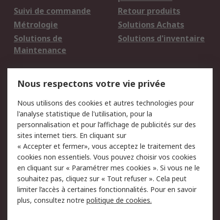
Suivi de commande
Retour produits
Métrologie
Solutions Achats
Solutions de
Solutions d'inventaire
Maintenance
Mentions Légales
Nous respectons votre vie privée
Conditions d'utilisation
Politique de cookies
Nous utilisons des cookies et autres technologies pour
du site
l'analyse statistique de l'utilisation, pour la
Politique de protection
Sécurité des E-mails
personnalisation et pour l’affichage de publicités sur des
des données - Mise à
sites internet tiers. En cliquant sur
jour
« Accepter et fermer», vous acceptez le traitement des
Conditions générales
Politique anti-
cookies non essentiels. Vous pouvez choisir vos cookies
de vente
corruption
en cliquant sur « Paramétrer mes cookies ». Si vous ne le
souhaitez pas, cliquez sur « Tout refuser ». Cela peut
Campagnes marketing
limiter l’accès à certaines fonctionnalités. Pour en savoir
plus, consultez notre
politique de cookies.
A propos de RS