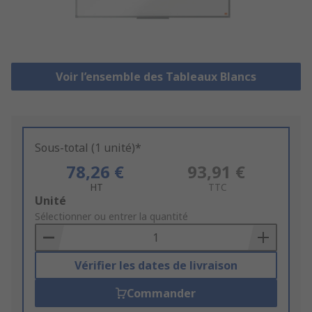
Voir l’ensemble des Tableaux Blancs
Sous-total (1 unité)*
78,26 €
93,91 €
HT
TTC
Add
Unité
to
Sélectionner ou entrer la quantité
Basket
Vérifier les dates de livraison
Commander