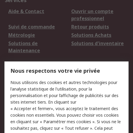
Services
Aide & Contact
Ouvrir un compte
professionnel
Suivi de commande
Retour produits
Métrologie
Solutions Achats
Solutions de
Solutions d'inventaire
Maintenance
Mentions Légales
Nous respectons votre vie privée
Conditions d'utilisation
Politique de cookies
Nous utilisons des cookies et autres technologies pour
du site
l'analyse statistique de l'utilisation, pour la
Politique de protection
Sécurité des E-mails
personnalisation et pour l’affichage de publicités sur des
des données - Mise à
sites internet tiers. En cliquant sur
jour
« Accepter et fermer», vous acceptez le traitement des
Conditions générales
Politique anti-
cookies non essentiels. Vous pouvez choisir vos cookies
de vente
corruption
en cliquant sur « Paramétrer mes cookies ». Si vous ne le
souhaitez pas, cliquez sur « Tout refuser ». Cela peut
Campagnes marketing