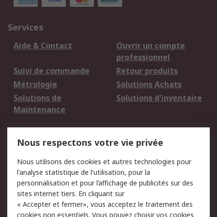
Services
Aide & Contact
Ouvrir un compte
professionnel
Suivi de commande
Retour produits
Métrologie
Solutions Achats
Solutions de
Solutions d'inventaire
Maintenance
Mentions Légales
Nous respectons votre vie privée
Conditions d'utilisation
Politique de cookies
Nous utilisons des cookies et autres technologies pour
du site
l'analyse statistique de l'utilisation, pour la
Politique de protection
Sécurité des E-mails
personnalisation et pour l’affichage de publicités sur des
des données - Mise à
sites internet tiers. En cliquant sur
jour
« Accepter et fermer», vous acceptez le traitement des
Conditions générales
Politique anti-
cookies non essentiels. Vous pouvez choisir vos cookies