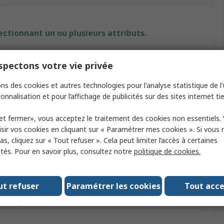
ectionnant un ou plusieurs attributs.
Valeur
pectons votre vie privée
No Climb
ns des cookies et autres technologies pour l'analyse statistique de l'u
onnalisation et pour l’affichage de publicités sur des sites internet tie
oduit
Cartouche de fumée
et fermer», vous acceptez le traitement des cookies non essentiels.
Distributeur de fumée
sir vos cookies en cliquant sur « Paramétrer mes cookies ». Si vous n
s, cliquez sur « Tout refuser ». Cela peut limiter l’accès à certaines
rme
Fumée
ités. Pour en savoir plus, consultez notre
politique de cookies.
Solo
Non
ut refuser
Paramétrer les cookies
Tout acc
omologations
No