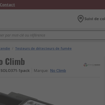
 Contact
Suivi de co
cendie
/
Testeurs de détecteurs de fumée
o Climb
SOLO371-1pack
Marque
:
No Climb