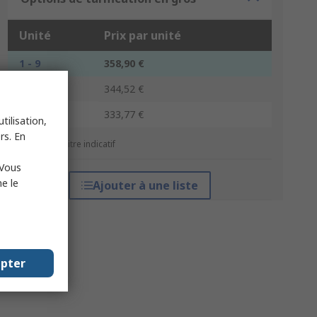
Unité
Prix par unité
1 - 9
358,90 €
10 - 19
344,52 €
20 +
333,77 €
tilisation,
rs. En
*Prix donné à titre indicatif
 Vous
e le
Ajouter à une liste
epter