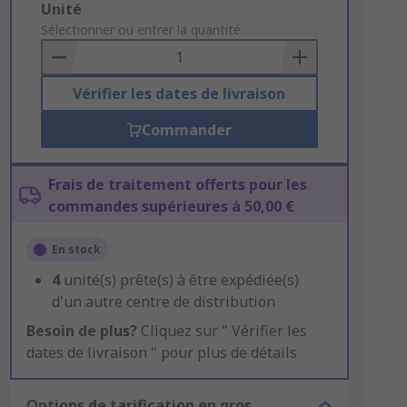
Add
Unité
to
Sélectionner ou entrer la quantité
Basket
Vérifier les dates de livraison
Commander
Frais de traitement offerts pour les
commandes supérieures à 50,00 €
En stock
4
unité(s) prête(s) à être expédiée(s)
d'un autre centre de distribution
Besoin de plus?
Cliquez sur " Vérifier les
dates de livraison " pour plus de détails
Options de tarification en gros