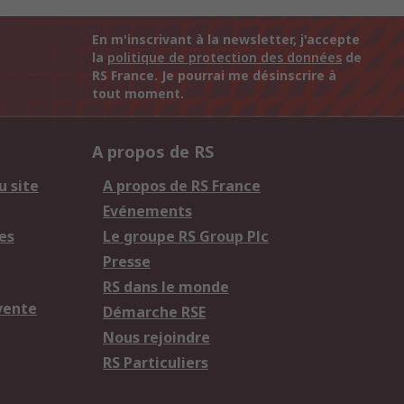
En m'inscrivant à la newsletter, j'accepte
la
politique de protection des données
de
RS France. Je pourrai me désinscrire à
tout moment.
A propos de RS
u site
A propos de RS France
Evénements
es
Le groupe RS Group Plc
Presse
RS dans le monde
vente
Démarche RSE
Nous rejoindre
RS Particuliers