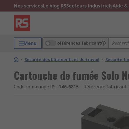
Nos services
Le blog RS
Secteurs industriels
Aide &
Menu
Références fabricant
/
Sécurité des bâtiments et du travail
/
Sécurité In
Cartouche de fumée Solo N
Code commande RS
:
146-6815
Référence fabricant
: