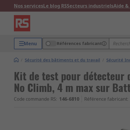
Nos services
Le blog RS
Secteurs industriels
Aide &
Menu
Références fabricant
/
Sécurité des bâtiments et du travail
/
Sécurité In
Kit de test pour détecteur 
No Climb, 4 m max sur Batt
Code commande RS
:
146-6810
Référence fabricant
: