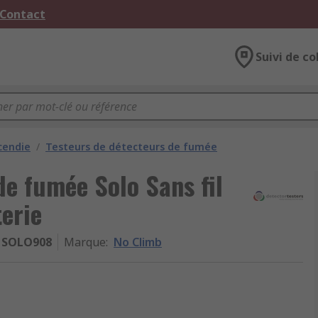
 Contact
Suivi de co
cendie
/
Testeurs de détecteurs de fumée
de fumée Solo Sans fil
erie
SOLO908
Marque
:
No Climb