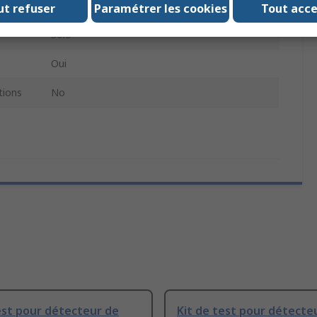
ion
Batterie
ut refuser
Paramétrer les cookies
Tout acc
Solo
Oui
ions
No
est pour détecteur de
Kit de test pour détecte