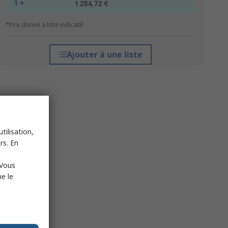
1 +
1 284,72 €
*Prix donné à titre indicatif
Ajouter à une liste
tilisation,
rs. En
 Vous
e le