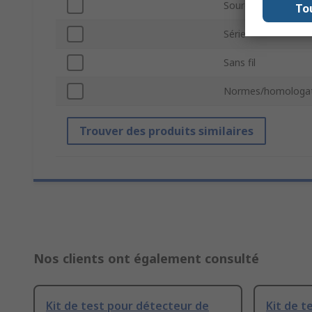
Source d'alimentat
To
Série
Sans fil
Normes/homologat
Trouver des produits similaires
Nos clients ont également consulté
Kit de test pour détecteur de
Kit de t