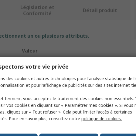
Législation et
Détail produit
Conformité
ectionnant un ou plusieurs attributs.
Valeur
No Climb
pectons votre vie privée
Kit de test pour détecteur de fumée
ns des cookies et autres technologies pour l'analyse statistique de l'u
onnalisation et pour l’affichage de publicités sur des sites internet tie
Testeur de détecteur de fumée
et fermer», vous acceptez le traitement des cookies non essentiels.
Fumée
sir vos cookies en cliquant sur « Paramétrer mes cookies ». Si vous n
s, cliquez sur « Tout refuser ». Cela peut limiter l’accès à certaines
4m
ités. Pour en savoir plus, consultez notre
politique de cookies.
Perche d&#146;accès télescopique Solo 108