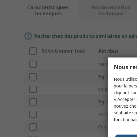
Caractéristiques
Documentation
techniques
technique
Recherchez des produits similaires en sél
Sélectionner tout
Attribut
Marque
Nous res
Type de produit
Nous utiliso
pour la pers
Sous type
cliquant sur
« Accepter 
Type d'alarme
pouvez choi
souhaitez pa
Portée maximale
fonctionnal
Contenu du kit