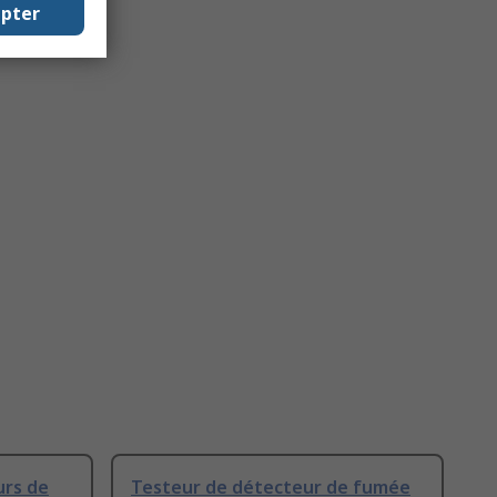
epter
urs de
Testeur de détecteur de fumée