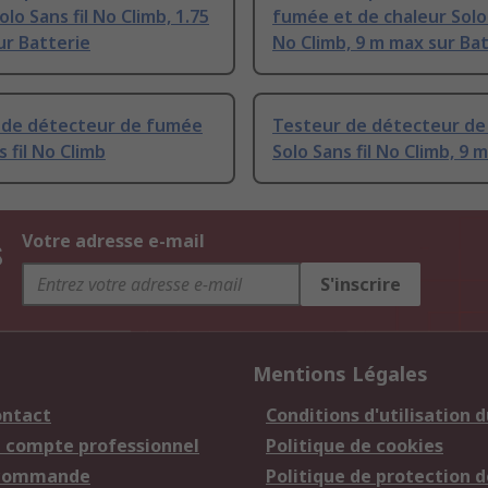
lo Sans fil No Climb, 1.75
fumée et de chaleur Solo 
ur Batterie
No Climb, 9 m max sur Ba
 de détecteur de fumée
Testeur de détecteur d
s fil No Climb
Solo Sans fil No Climb, 9 
s
Votre adresse e-mail
S'inscrire
Mentions Légales
ontact
Conditions d'utilisation d
n compte professionnel
Politique de cookies
 commande
Politique de protection d