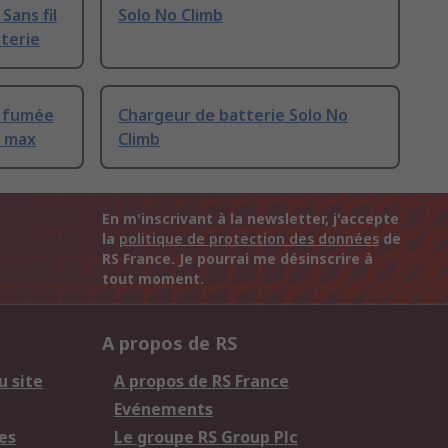
Sans fil
Solo No Climb
tterie
e fumée
Chargeur de batterie Solo No
m max
Climb
En m'inscrivant à la newsletter, j'accepte
la
politique de protection des données
de
RS France. Je pourrai me désinscrire à
tout moment.
A propos de RS
u site
A propos de RS France
Evénements
es
Le groupe RS Group Plc