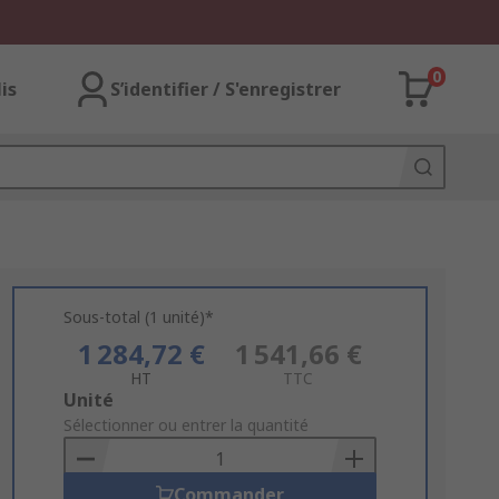
0
lis
S’identifier / S'enregistrer
Sous-total (1 unité)*
1 284,72 €
1 541,66 €
HT
TTC
Add
Unité
to
Sélectionner ou entrer la quantité
Basket
Commander