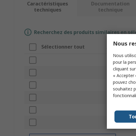
Caractéristiques
Documentation
techniques
technique
Recherchez des produits similaires en sél
Nous res
Sélectionner tout
Attribut
Nous utiliso
Marque
pour la pers
cliquant sur
Type de produi
« Accepter 
pouvez choi
Type d'alarme
souhaitez pa
fonctionnal
Série
Sans fil
To
Normes/homol