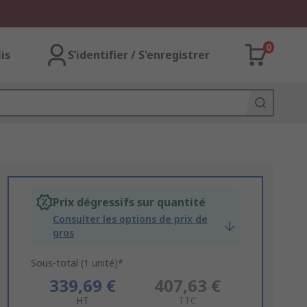
0
lis
S’identifier / S'enregistrer
Prix dégressifs sur quantité
Consulter les options de prix de
gros
Sous-total (1 unité)*
339,69 €
407,63 €
HT
TTC