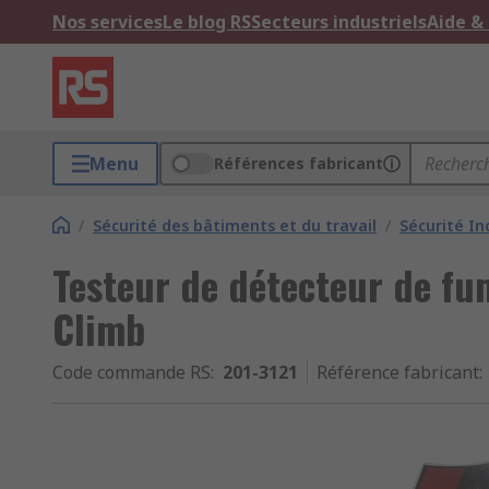
Nos services
Le blog RS
Secteurs industriels
Aide &
Menu
Références fabricant
/
Sécurité des bâtiments et du travail
/
Sécurité In
Testeur de détecteur de fu
Climb
Code commande RS
:
201-3121
Référence fabricant
: