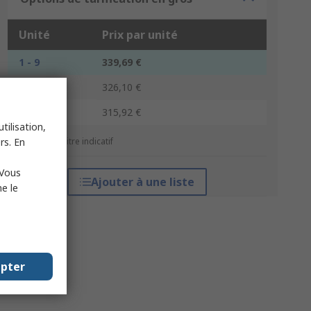
Unité
Prix par unité
1 - 9
339,69 €
10 - 19
326,10 €
20 +
315,92 €
tilisation,
rs. En
*Prix donné à titre indicatif
 Vous
Ajouter à une liste
e le
epter