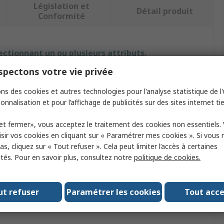
Législation et
Détail produit
Conformité
ectionnant un ou plusieurs attributs.
pectons votre vie privée
Valeur
ns des cookies et autres technologies pour l'analyse statistique de l'u
No Climb
onnalisation et pour l’affichage de publicités sur des sites internet tie
t
Testeur de détecteur de fumée
et fermer», vous acceptez le traitement des cookies non essentiels.
sir vos cookies en cliquant sur « Paramétrer mes cookies ». Si vous n
Fumée
s, cliquez sur « Tout refuser ». Cela peut limiter l’accès à certaines
ités. Pour en savoir plus, consultez notre
politique de cookies.
Solo
Oui
ut refuser
Paramétrer les cookies
Tout acc
ogations
No