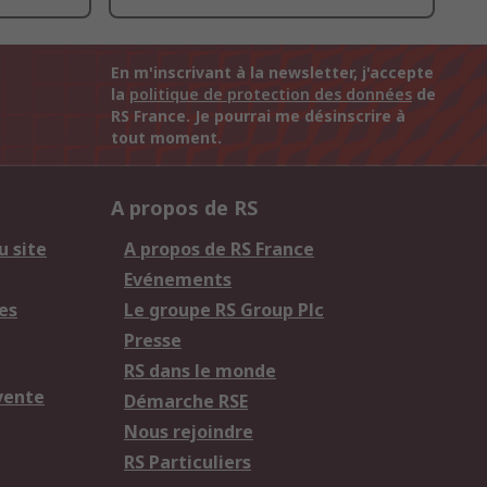
En m'inscrivant à la newsletter, j'accepte
la
politique de protection des données
de
RS France. Je pourrai me désinscrire à
tout moment.
A propos de RS
u site
A propos de RS France
Evénements
es
Le groupe RS Group Plc
Presse
RS dans le monde
vente
Démarche RSE
Nous rejoindre
RS Particuliers