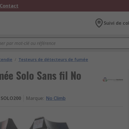
 Contact
Suivi de co
cendie
/
Testeurs de détecteurs de fumée
mée Solo Sans fil No
SOLO200
Marque
:
No Climb