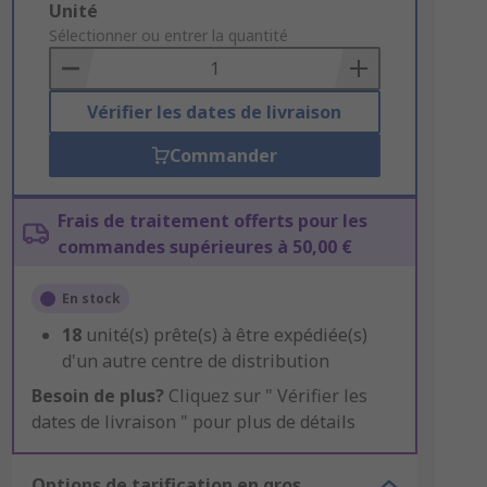
Add
Unité
to
Sélectionner ou entrer la quantité
Basket
Vérifier les dates de livraison
Commander
Frais de traitement offerts pour les
commandes supérieures à 50,00 €
En stock
18
unité(s) prête(s) à être expédiée(s)
d'un autre centre de distribution
Besoin de plus?
Cliquez sur " Vérifier les
dates de livraison " pour plus de détails
Options de tarification en gros