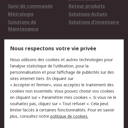
Suivi de commande
Retour produits
Métrologie
Solutions Achats
Solutions de
Solutions d'inventaire
Maintenance
Mentions Légales
Nous respectons votre vie privée
Conditions d'utilisation
Politique de cookies
Nous utilisons des cookies et autres technologies pour
du site
l'analyse statistique de l'utilisation, pour la
Politique de protection
Sécurité des E-mails
personnalisation et pour l’affichage de publicités sur des
des données - Mise à
sites internet tiers. En cliquant sur
jour
« Accepter et fermer», vous acceptez le traitement des
Conditions générales
Politique anti-
cookies non essentiels. Vous pouvez choisir vos cookies
de vente
corruption
en cliquant sur « Paramétrer mes cookies ». Si vous ne le
souhaitez pas, cliquez sur « Tout refuser ». Cela peut
Campagnes marketing
limiter l’accès à certaines fonctionnalités. Pour en savoir
plus, consultez notre
politique de cookies.
A propos de RS