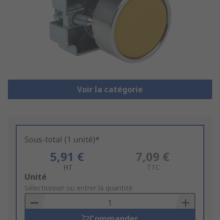
Voir la catégorie
Sous-total (1 unité)*
5,91 €
7,09 €
HT
TTC
Add
Unité
to
Sélectionner ou entrer la quantité
Basket
Commander