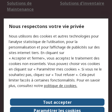
Solutions de
Solutions d'inventaire
Maintenance
Mentions Légales
Nous respectons votre vie privée
Conditions d'utilisation
Politique de cookies
Nous utilisons des cookies et autres technologies pour
du site
l'analyse statistique de l'utilisation, pour la
Politique de protection
Sécurité des E-mails
personnalisation et pour l’affichage de publicités sur des
des données - Mise à
sites internet tiers. En cliquant sur
jour
« Accepter et fermer», vous acceptez le traitement des
Conditions générales
Politique anti-
cookies non essentiels. Vous pouvez choisir vos cookies
de vente
corruption
en cliquant sur « Paramétrer mes cookies ». Si vous ne le
souhaitez pas, cliquez sur « Tout refuser ». Cela peut
Campagnes marketing
limiter l’accès à certaines fonctionnalités. Pour en savoir
plus, consultez notre
politique de cookies.
A propos de RS
A propos de RS France
Evénements
Tout accepter
Le groupe RS Group Plc
Presse
Paramétrer les cookies