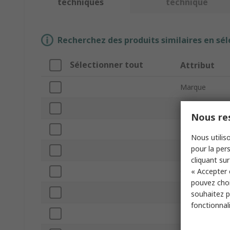
techniques
technique
Recherchez des produits similaires en sél
Sélectionner tout
Attribut
Marque
Type de produi
Nous res
Sous type
Nous utiliso
pour la pers
Tension de co
cliquant sur
« Accepter 
Configuration
pouvez choi
Tension d'alim
souhaitez pa
fonctionnal
Température d