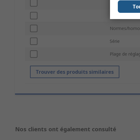
Température 
To
Courant de co
Normes/homol
Série
Plage de régl
Trouver des produits similaires
Nos clients ont également consulté