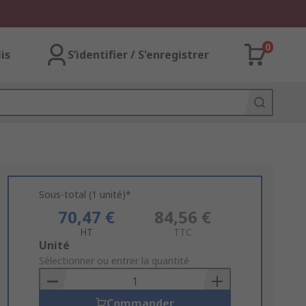
0
lis
S’identifier / S'enregistrer
Sous-total (1 unité)*
70,47 €
84,56 €
HT
TTC
Add
Unité
to
Sélectionner ou entrer la quantité
Basket
Commander