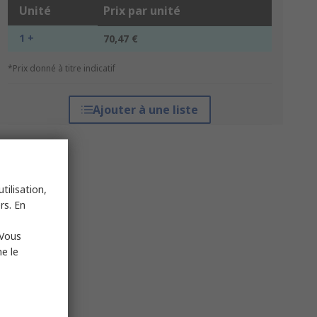
Unité
Prix par unité
1 +
70,47 €
*Prix donné à titre indicatif
Ajouter à une liste
tilisation,
rs. En
 Vous
e le