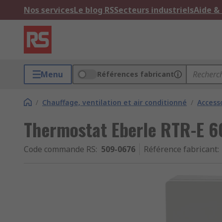
Nos services
Le blog RS
Secteurs industriels
Aide &
Menu
Références fabricant
/
Chauffage, ventilation et air conditionné
/
Access
Thermostat Eberle RTR-E 6
Code commande RS
:
509-0676
Référence fabricant
: