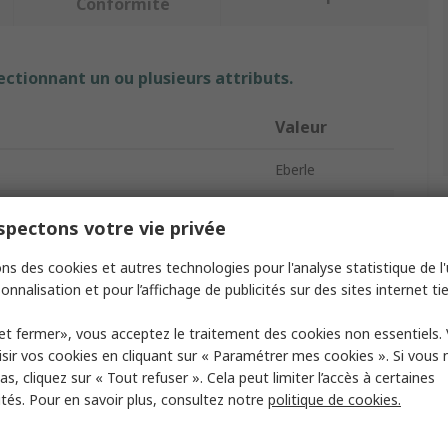
Conformité
ectionnant un ou plusieurs attributs.
Valeur
Eberle
t
Thermostat
pectons votre vie privée
Electronique
ns des cookies et autres technologies pour l'analyse statistique de l'u
onnalisation et pour l’affichage de publicités sur des sites internet tie
ntact
230V c.a.
et fermer», vous acceptez le traitement des cookies non essentiels.
 du commutateur
CO
sir vos cookies en cliquant sur « Paramétrer mes cookies ». Si vous n
entation
230V c.a.
s, cliquez sur « Tout refuser ». Cela peut limiter l’accès à certaines
ités. Pour en savoir plus, consultez notre
politique de cookies.
'utilisation maximum
60°C