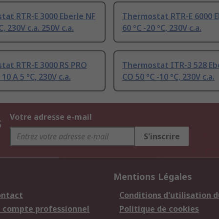
tat RTR-E 3000 Eberle NF
Thermostat RTR-E 6000 E
C, 230V c.a. 250V c.a.
60 °C -20 °C, 230V c.a.
tat RTR-E 3000 RS PRO
Thermostat ITR-3 528 Ebe
10 A 5 °C, 230V c.a.
CO 50 °C -10 °C, 230V c.a.
s
Votre adresse e-mail
S'inscrire
Mentions Légales
ontact
Conditions d'utilisation d
n compte professionnel
Politique de cookies