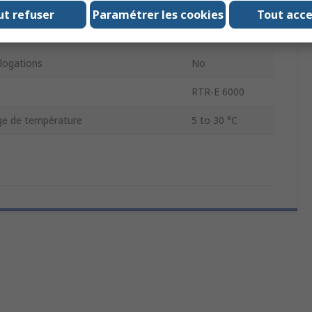
minimum de fonctionnement
-20°C
ut refuser
Paramétrer les cookies
Tout acc
ntact
10A
ogations
No
RTR-E 6000
age de température
5 to 30 °C