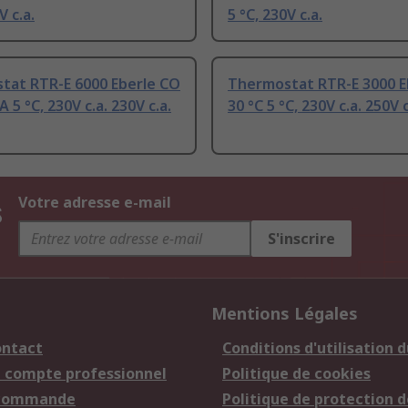
V c.a.
5 °C, 230V c.a.
tat RTR-E 6000 Eberle CO
Thermostat RTR-E 3000 E
A 5 °C, 230V c.a. 230V c.a.
30 °C 5 °C, 230V c.a. 250V c
s
Votre adresse e-mail
S'inscrire
Mentions Légales
ontact
Conditions d'utilisation d
n compte professionnel
Politique de cookies
 commande
Politique de protection d