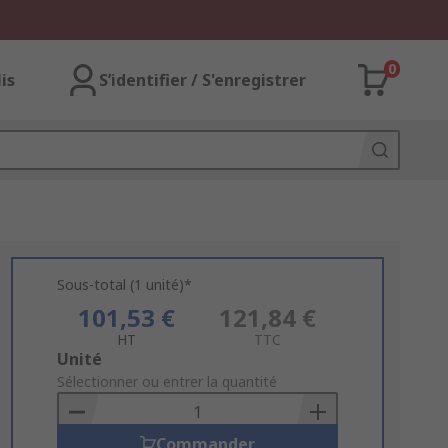
0
lis
S’identifier / S'enregistrer
Sous-total (1 unité)*
101,53 €
121,84 €
HT
TTC
Add
Unité
to
Sélectionner ou entrer la quantité
Basket
Commander