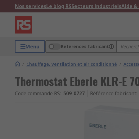
Nos services
Le blog RS
Secteurs industriels
Aide &
Menu
Références fabricant
/
Chauffage, ventilation et air conditionné
/
Access
Thermostat Eberle KLR-E 70
Code commande RS
:
509-0727
Référence fabricant
: