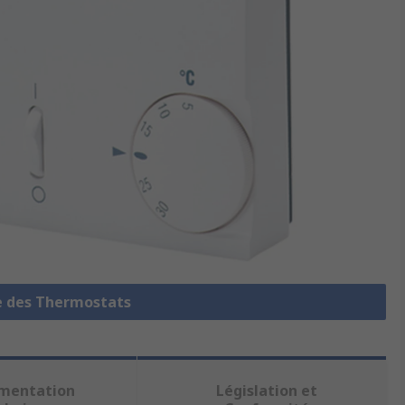
le des Thermostats
mentation
Législation et