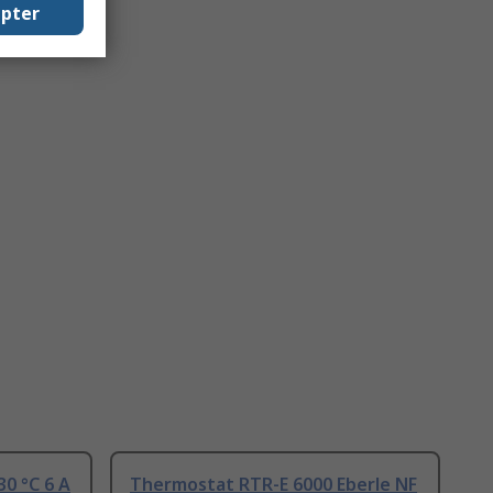
epter
0 °C 6 A
Thermostat RTR-E 6000 Eberle NF