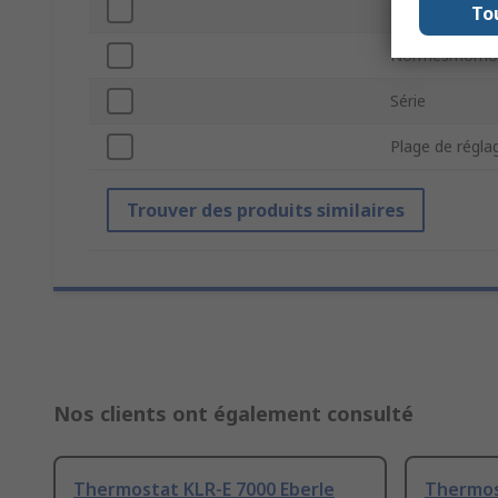
Courant de co
To
Normes/homol
Série
Plage de régl
Trouver des produits similaires
Nos clients ont également consulté
Thermostat KLR-E 7000 Eberle
Thermost