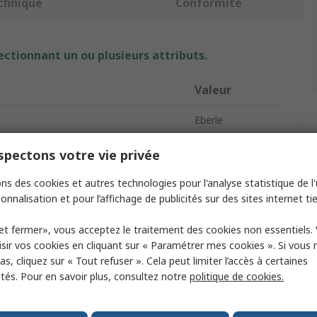
chnique
Conformité
ectionnant un ou plusieurs attributs.
Valeur
Eberle
t
Thermostat
pectons votre vie privée
Electronique
ns des cookies et autres technologies pour l'analyse statistique de l'u
onnalisation et pour l’affichage de publicités sur des sites internet tie
 du commutateur
1RT
et fermer», vous acceptez le traitement des cookies non essentiels.
entation
230V c.a.
sir vos cookies en cliquant sur « Paramétrer mes cookies ». Si vous n
s, cliquez sur « Tout refuser ». Cela peut limiter l’accès à certaines
'utilisation maximum
30°C
ités. Pour en savoir plus, consultez notre
politique de cookies.
minimum de fonctionnement
5°C