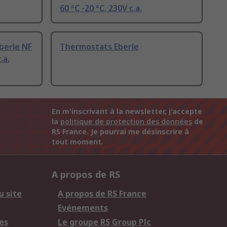
60 °C -20 °C, 230V c.a.
berle NF
Thermostats Eberle
.a.
En m'inscrivant à la newsletter, j'accepte
la
politique de protection des données
de
RS France. Je pourrai me désinscrire à
tout moment.
A propos de RS
u site
A propos de RS France
Evénements
es
Le groupe RS Group Plc