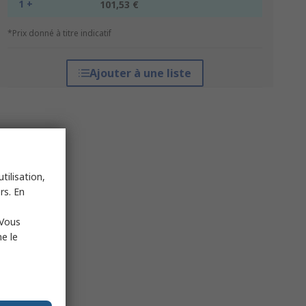
1 +
101,53 €
*Prix donné à titre indicatif
Ajouter à une liste
tilisation,
rs. En
 Vous
e le