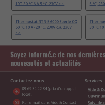
1RT 30 °C 6 A 5 °C, 230V c.a.
5 °C, 230
Thermostat RTR-E 6000 Eberle CO
Thermos
60 °C 10 A -20 °C, 230V c.a. 230V
30 °C 10 
c.a.
Soyez informé.e de nos dernière
nouveautés et actualités
Contactez-nous
Services
09 69 32 22 34 (prix d'un appel
Aide & C
local).
Ouvrir u
Par e-mail dans Aide & Contact
Suivi de