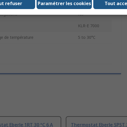
ntact
6A
ut refuser
Paramétrer les cookies
Tout acc
ogations
No
KLR-E 7000
age de température
5 to 30°C
at Eberle 1RT 30 °C 6 A
Thermostat Eberle SPST 3