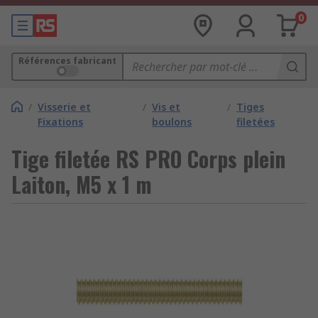
0
Références fabricant
/
Visserie et
/
Vis et
/
Tiges
Fixations
boulons
filetées
Tige filetée RS PRO Corps plein
Laiton, M5 x 1 m