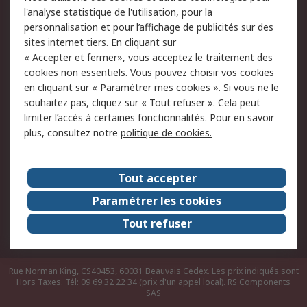
du site
l'analyse statistique de l'utilisation, pour la
Politique de protection
Sécurité des E-mails
personnalisation et pour l’affichage de publicités sur des
des données - Mise à
sites internet tiers. En cliquant sur
jour
« Accepter et fermer», vous acceptez le traitement des
Conditions générales
Politique anti-
cookies non essentiels. Vous pouvez choisir vos cookies
de vente
corruption
en cliquant sur « Paramétrer mes cookies ». Si vous ne le
souhaitez pas, cliquez sur « Tout refuser ». Cela peut
Campagnes marketing
limiter l’accès à certaines fonctionnalités. Pour en savoir
plus, consultez notre
politique de cookies.
A propos de RS
A propos de RS France
Evénements
Tout accepter
Le groupe RS Group Plc
Presse
Paramétrer les cookies
RS dans le monde
Démarche RSE
Tout refuser
Nous rejoindre
RS Particuliers
Rue Norman King, CS40453, 60031 Beauvais Cedex. Les prix indiqués sont
Hors Taxes. Tél: 09 69 32 22 34 (prix d'un appel local).
RS Components
SAS