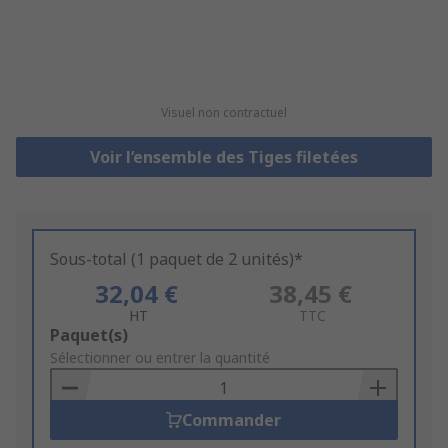
Visuel non contractuel
Voir l’ensemble des Tiges filetées
Sous-total (1 paquet de 2 unités)*
32,04 €
38,45 €
HT
TTC
Add
Paquet(s)
to
Sélectionner ou entrer la quantité
Basket
Commander