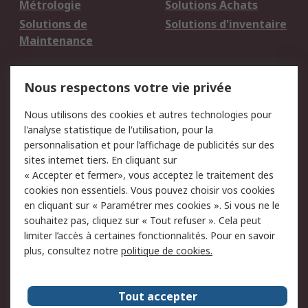
Métrologie
Solutions Achats
Solutions de
Solutions d'inventaire
Maintenance
Mentions Légales
Nous respectons votre vie privée
Conditions d'utilisation
Politique de cookies
Nous utilisons des cookies et autres technologies pour
du site
l'analyse statistique de l'utilisation, pour la
Politique de protection
Sécurité des E-mails
personnalisation et pour l’affichage de publicités sur des
des données - Mise à
sites internet tiers. En cliquant sur
jour
« Accepter et fermer», vous acceptez le traitement des
Conditions générales
Politique anti-
cookies non essentiels. Vous pouvez choisir vos cookies
de vente
corruption
en cliquant sur « Paramétrer mes cookies ». Si vous ne le
souhaitez pas, cliquez sur « Tout refuser ». Cela peut
Campagnes marketing
limiter l’accès à certaines fonctionnalités. Pour en savoir
plus, consultez notre
politique de cookies.
A propos de RS
A propos de RS France
Evénements
Tout accepter
Le groupe RS Group Plc
Presse