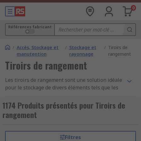
0
Références fabricant
/
Accès, Stockage et
/
Stockage et
/
Tiroirs de
manutention
rayonnage
rangement
Tiroirs de rangement
Les tiroirs de rangement sont une solution idéale
pour le stockage de divers éléments tels que les
outils, les pièces, les composants ou même les
objets de valeur et de les garder organisés à la
1174 Produits présentés pour Tiroirs de
maison ou sur le lieu de travail. Le stockage avec
rangement
tiroirs offre un endroit sûr et sécurisé pour
stocker de tels articles, grâce à de nombreuses
armoires de rangement et unités de tiroirs
Filtres
offrant une grande variété de solutions de