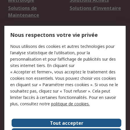
Métrologie
Solutions Achats
Solutions de
Solutions d'inventaire
Maintenance
Mentions Légales
Nous respectons votre vie privée
Conditions d'utilisation
Politique de cookies
Nous utilisons des cookies et autres technologies pour
du site
l'analyse statistique de l'utilisation, pour la
Politique de protection
Sécurité des E-mails
personnalisation et pour l’affichage de publicités sur des
des données - Mise à
sites internet tiers. En cliquant sur
jour
« Accepter et fermer», vous acceptez le traitement des
Conditions générales
Politique anti-
cookies non essentiels. Vous pouvez choisir vos cookies
de vente
corruption
en cliquant sur « Paramétrer mes cookies ». Si vous ne le
souhaitez pas, cliquez sur « Tout refuser ». Cela peut
Campagnes marketing
limiter l’accès à certaines fonctionnalités. Pour en savoir
plus, consultez notre
politique de cookies.
A propos de RS
A propos de RS France
Evénements
Tout accepter
Le groupe RS Group Plc
Presse