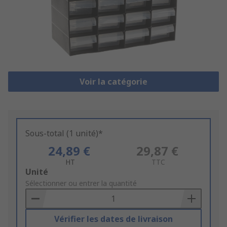
Voir la catégorie
Sous-total (1 unité)*
24,89 €
29,87 €
HT
TTC
Add
Unité
to
Sélectionner ou entrer la quantité
Basket
Vérifier les dates de livraison