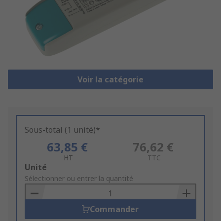
Voir la catégorie
Sous-total (1 unité)*
63,85 €
76,62 €
HT
TTC
Add
Unité
to
Sélectionner ou entrer la quantité
Basket
Commander