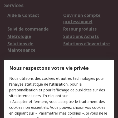
Services
Aide & Contact
Ouvrir un compte
professionnel
Suivi de commande
Retour produits
Métrologie
Solutions Achats
Solutions de
Solutions d'inventaire
Maintenance
Mentions Légales
Nous respectons votre vie privée
Conditions d'utilisation
Politique de cookies
Nous utilisons des cookies et autres technologies pour
du site
l'analyse statistique de l'utilisation, pour la
Politique de protection
Sécurité des E-mails
personnalisation et pour l’affichage de publicités sur des
des données - Mise à
sites internet tiers. En cliquant sur
jour
« Accepter et fermer», vous acceptez le traitement des
Conditions générales
Politique anti-
cookies non essentiels. Vous pouvez choisir vos cookies
de vente
corruption
en cliquant sur « Paramétrer mes cookies ». Si vous ne le