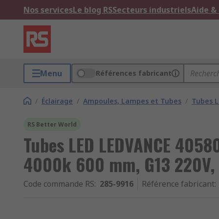
Nos services
Le blog RS
Secteurs industriels
Aide &
Menu
Références fabricant
/
Éclairage
/
Ampoules, Lampes et Tubes
/
Tubes 
RS Better World
Tubes LED LEDVANCE 40580,
4000k 600 mm, G13 220V, 
Code commande RS
:
285-9916
Référence fabricant
: