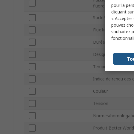
pour la pers
fluorescente
cliquant sur
Socle/fiche femelle 
« Accepter 
pouvez choi
Flux lumineux
souhaitez pa
fonctionnal
Durée de vie
Désignation de lamp
To
Température de coul
Indice de rendu des 
Couleur
Tension
Normes/homologati
Produit Better World