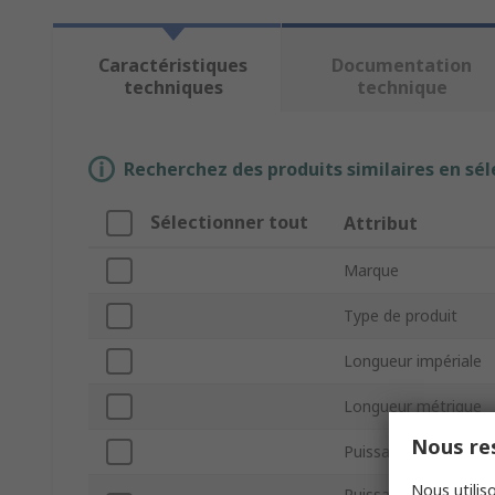
Caractéristiques
Documentation
techniques
technique
Recherchez des produits similaires en sél
Sélectionner tout
Attribut
Marque
Type de produit
Longueur impériale
Longueur métrique
Nous res
Puissance
Nous utiliso
Puissance équivalen