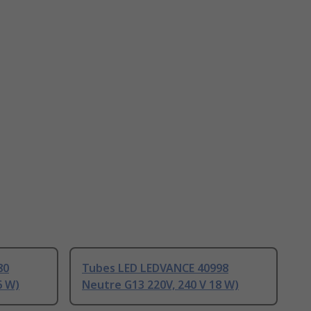
80
Tubes LED LEDVANCE 40998
6 W)
Neutre G13 220V, 240 V 18 W)