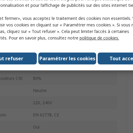
18W
onnalisation et pour l’affichage de publicités sur des sites internet tie
de lampe
G13
et fermer», vous acceptez le traitement des cookies non essentiels.
sir vos cookies en cliquant sur « Paramétrer mes cookies ». Si vous n
1100lm
s, cliquez sur « Tout refuser ». Cela peut limiter l’accès à certaines
ités. Pour en savoir plus, consultez notre
politique de cookies.
100000h
e
T8
ut refuser
Paramétrer les cookies
Tout acc
eur
4000k
couleurs CRI
80%
Neutre
220, 240V
ons
EN 62778, CE
Oui