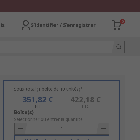
0
lis
S’identifier / S'enregistrer
Sous-total (1 boîte de 10 unités)*
351,82 €
422,18 €
HT
TTC
Add
Boîte(s)
to
Sélectionner ou entrer la quantité
Basket