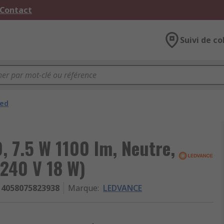
 Contact
Suivi de co
Led
 7.5 W 1100 lm, Neutre,
240 V 18 W)
4058075823938
Marque
:
LEDVANCE