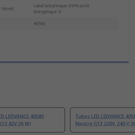
Label britannique d'efficacité
r World
énergétique D
40580
ED LEDVANCE 40580
Tubes LED LEDVANCE 405
G13 42V 36 W)
Neutre G13 220V, 240 V 3