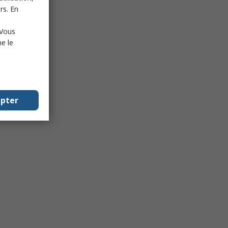
rs. En
 Vous
e le
epter