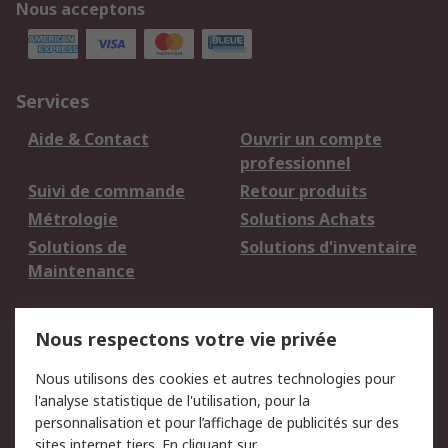
Nous acceptons
Services
Aide & Contact
Ouvrir un compte
professionnel
Suivi de commande
Retour produits
Métrologie
Solutions Achats
Solutions de
Solutions d'inventaire
Maintenance
Mentions Légales
Nous respectons votre vie privée
Conditions d'utilisation
Politique de cookies
Nous utilisons des cookies et autres technologies pour
du site
l'analyse statistique de l'utilisation, pour la
Politique de protection
Sécurité des E-mails
personnalisation et pour l’affichage de publicités sur des
des données - Mise à
sites internet tiers. En cliquant sur