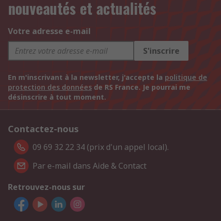
nouveautés et actualités
Votre adresse e-mail
S'inscrire
En m'inscrivant à la newsletter, j'accepte la
politique de
protection des données
de RS France. Je pourrai me
désinscrire à tout moment.
Contactez-nous
09 69 32 22 34 (prix d'un appel local).
Par e-mail dans Aide & Contact
Retrouvez-nous sur