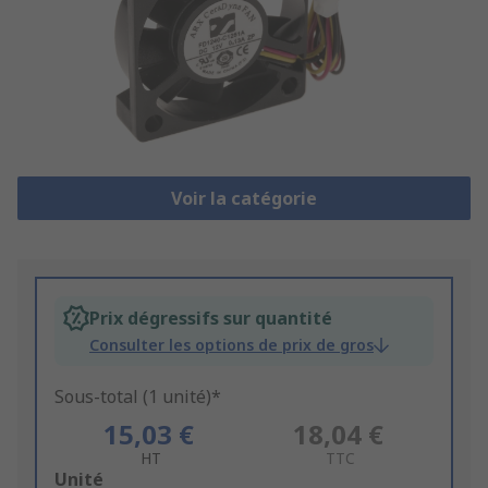
Voir la catégorie
Prix dégressifs sur quantité
Consulter les options de prix de gros
Sous-total (1 unité)*
15,03 €
18,04 €
HT
TTC
Add
Unité