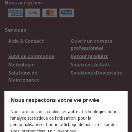
Nous acceptons
Services
Aide & Contact
Ouvrir un compte
professionnel
Suivi de commande
Retour produits
Métrologie
Solutions Achats
Solutions de
Solutions d'inventaire
Maintenance
Mentions Légales
Nous respectons votre vie privée
Conditions d'utilisation
Politique de cookies
Nous utilisons des cookies et autres technologies pour
du site
l'analyse statistique de l'utilisation, pour la
Politique de protection
Sécurité des E-mails
personnalisation et pour l’affichage de publicités sur des
des données - Mise à
sites internet tiers. En cliquant sur