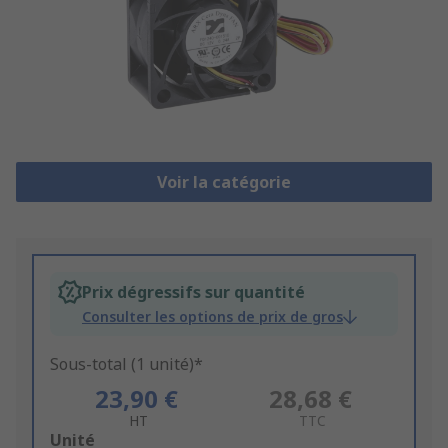
Voir la catégorie
Prix dégressifs sur quantité
Consulter les options de prix de gros
Sous-total (1 unité)*
23,90 €
28,68 €
HT
TTC
Add
Unité