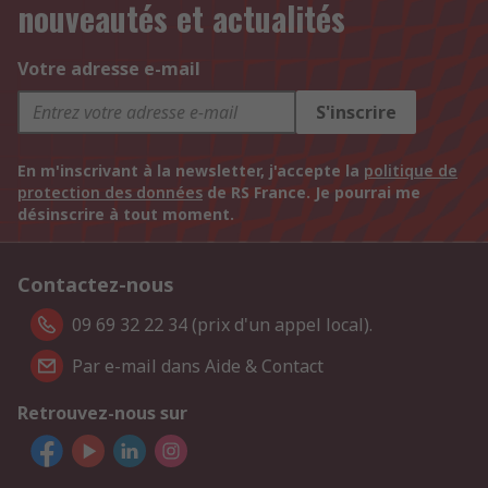
nouveautés et actualités
Votre adresse e-mail
S'inscrire
En m'inscrivant à la newsletter, j'accepte la
politique de
protection des données
de RS France. Je pourrai me
désinscrire à tout moment.
Contactez-nous
09 69 32 22 34 (prix d'un appel local).
Par e-mail dans Aide & Contact
Retrouvez-nous sur