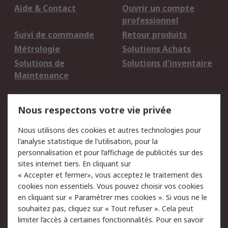
Aide & Contact
Ouvrir un compte
professionnel
Suivi de commande
Retour produits
Métrologie
Solutions Achats
Solutions de
Solutions d'inventaire
Maintenance
Mentions Légales
Nous respectons votre vie privée
Conditions d'utilisation
Politique de cookies
Nous utilisons des cookies et autres technologies pour
du site
l'analyse statistique de l'utilisation, pour la
Politique de protection
Sécurité des E-mails
personnalisation et pour l’affichage de publicités sur des
des données - Mise à
sites internet tiers. En cliquant sur
jour
« Accepter et fermer», vous acceptez le traitement des
Conditions générales
Politique anti-
cookies non essentiels. Vous pouvez choisir vos cookies
de vente
corruption
en cliquant sur « Paramétrer mes cookies ». Si vous ne le
souhaitez pas, cliquez sur « Tout refuser ». Cela peut
Campagnes marketing
limiter l’accès à certaines fonctionnalités. Pour en savoir