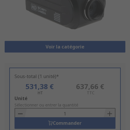
Voir la catégorie
Sous-total (1 unité)*
531,38 €
637,66 €
HT
TTC
Add
Unité
to
Sélectionner ou entrer la quantité
Basket
Commander