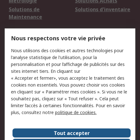
Métrologie
Solutions Achats
Solutions de
Solutions d'inventaire
Maintenance
Mentions Légales
Nous respectons votre vie privée
Conditions d'utilisation
Politique de cookies
Nous utilisons des cookies et autres technologies pour
du site
l'analyse statistique de l'utilisation, pour la
Politique de protection
Sécurité des E-mails
personnalisation et pour l’affichage de publicités sur des
des données - Mise à
sites internet tiers. En cliquant sur
jour
« Accepter et fermer», vous acceptez le traitement des
Conditions générales
Politique anti-
cookies non essentiels. Vous pouvez choisir vos cookies
de vente
corruption
en cliquant sur « Paramétrer mes cookies ». Si vous ne le
souhaitez pas, cliquez sur « Tout refuser ». Cela peut
Campagnes marketing
limiter l’accès à certaines fonctionnalités. Pour en savoir
plus, consultez notre
politique de cookies.
A propos de RS
A propos de RS France
Evénements
Tout accepter
Le groupe RS Group Plc
Presse