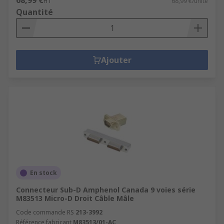
68,99 €
HT
68,99 €/unité
Quantité
Ajouter
En stock
Connecteur Sub-D Amphenol Canada 9 voies série
M83513 Micro-D Droit Câble Mâle
Code commande RS
213-3992
Référence fabricant
M83513/01-AC