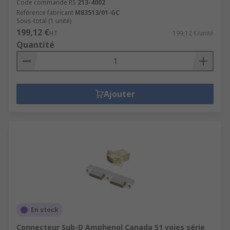
Code commande RS
213-4002
Référence fabricant
M83513/01-GC
Sous-total (1 unité)
199,12 €
HT
199,12 €/unité
Quantité
Ajouter
En stock
Connecteur Sub-D Amphenol Canada 51 voies série