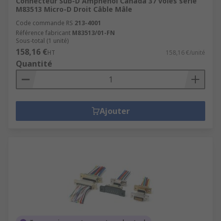
Connecteur Sub-D Amphenol Canada 37 voies série
M83513 Micro-D Droit Câble Mâle
Code commande RS
213-4001
Référence fabricant
M83513/01-FN
Sous-total (1 unité)
158,16 €
HT
158,16 €/unité
Quantité
Ajouter