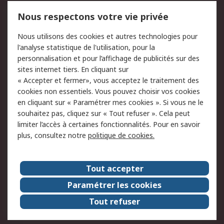
Mentions Légales
Nous respectons votre vie privée
Conditions d'utilisation
Politique de cookies
Nous utilisons des cookies et autres technologies pour
du site
l'analyse statistique de l'utilisation, pour la
Politique de protection
Sécurité des E-mails
personnalisation et pour l’affichage de publicités sur des
des données - Mise à
sites internet tiers. En cliquant sur
jour
« Accepter et fermer», vous acceptez le traitement des
Conditions générales
Politique anti-
cookies non essentiels. Vous pouvez choisir vos cookies
de vente
corruption
en cliquant sur « Paramétrer mes cookies ». Si vous ne le
souhaitez pas, cliquez sur « Tout refuser ». Cela peut
Campagnes marketing
limiter l’accès à certaines fonctionnalités. Pour en savoir
plus, consultez notre
politique de cookies.
A propos de RS
A propos de RS France
Evénements
Tout accepter
Le groupe RS Group Plc
Presse
Paramétrer les cookies
RS dans le monde
Démarche RSE
Tout refuser
Nous rejoindre
RS Particuliers