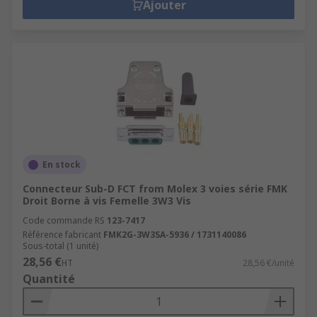
Ajouter
En stock
Connecteur Sub-D FCT from Molex 3 voies série FMK
Droit Borne à vis Femelle 3W3 Vis
Code commande RS
123-7417
Référence fabricant
FMK2G-3W3SA-5936 / 1731140086
Sous-total (1 unité)
28,56 €
HT
28,56 €/unité
Quantité