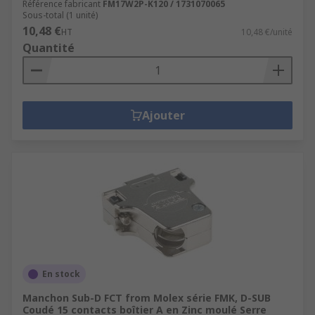
Référence fabricant
FM17W2P-K120 / 1731070065
Sous-total (1 unité)
10,48 €
HT
10,48 €/unité
Quantité
Ajouter
En stock
Manchon Sub-D FCT from Molex série FMK, D-SUB
Coudé 15 contacts boîtier A en Zinc moulé Serre