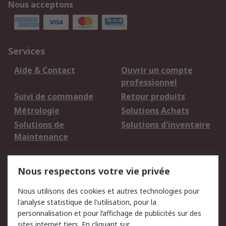
Nous acceptons
Services
Aide & Contact
Ouvrir un compte
professionnel
Suivi de commande
Retour produits
Métrologie
Solutions Achats
Solutions de
Solutions d'inventaire
Maintenance
Mentions Légales
Nous respectons votre vie privée
Conditions d'utilisation
Politique de cookies
Nous utilisons des cookies et autres technologies pour
du site
l'analyse statistique de l'utilisation, pour la
Politique de protection
Sécurité des E-mails
personnalisation et pour l’affichage de publicités sur des
des données - Mise à
sites internet tiers. En cliquant sur