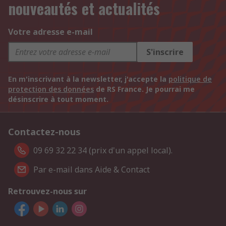
nouveautés et actualités
Votre adresse e-mail
S'inscrire
En m'inscrivant à la newsletter, j'accepte la
politique de
protection des données
de RS France. Je pourrai me
désinscrire à tout moment.
Contactez-nous
09 69 32 22 34 (prix d'un appel local).
Par e-mail dans Aide & Contact
Retrouvez-nous sur