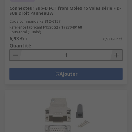
Connecteur Sub-D FCT from Molex 15 voies série F D-
SUB Droit Panneau A
Code commande RS
812-6157
Référence fabricant
F15S0G2 / 1727040168
Sous-total (1 unité)
6,93 €
HT
6,93 €/unité
Quantité
Ajouter