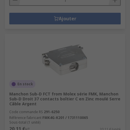
Ajouter
En stock
Manchon Sub-D FCT from Molex série FMK, Manchon
Sub-D Droit 37 contacts boîtier C en Zinc moulé Serre
Câble Argent
Code commande RS
291-6250
Référence fabricant
FMK4G-K201 / 1731110065
Sous-total (1 unité)
20,11 €
HT
20,11 €/unité