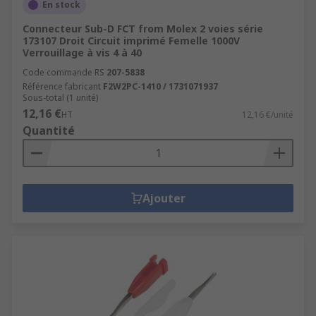
En stock
Connecteur Sub-D FCT from Molex 2 voies série
173107 Droit Circuit imprimé Femelle 1000V
Verrouillage à vis 4 à 40
Code commande RS
207-5838
Référence fabricant
F2W2PC-1410 / 1731071937
Sous-total (1 unité)
12,16 €
HT
12,16 €/unité
Quantité
Ajouter