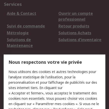
Services
Aide & Contact
Ouvrir un compte
professionnel
Suivi de commande
Retour produits
Métrologie
Solutions Achats
Solutions de
Solutions d'inventaire
Maintenance
Mentions Légales
Nous respectons votre vie privée
Conditions d'utilisation
Politique de cookies
Nous utilisons des cookies et autres technologies pour
du site
l'analyse statistique de l'utilisation, pour la
Politique de protection
Sécurité des E-mails
personnalisation et pour l’affichage de publicités sur des
des données - Mise à
sites internet tiers. En cliquant sur
jour
« Accepter et fermer», vous acceptez le traitement des
Conditions générales
Politique anti-
cookies non essentiels. Vous pouvez choisir vos cookies
de vente
corruption
en cliquant sur « Paramétrer mes cookies ». Si vous ne le