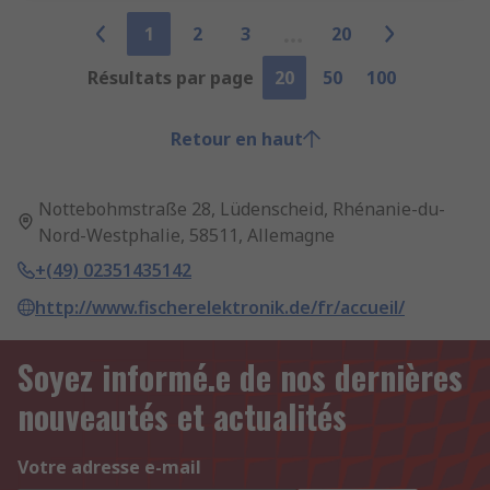
1
2
3
20
Résultats par page
20
50
100
Retour en haut
Nottebohmstraße 28, Lüdenscheid, Rhénanie-du-
Nord-Westphalie, 58511, Allemagne
+(49) 02351435142
http://www.fischerelektronik.de/fr/accueil/
Soyez informé.e de nos dernières
nouveautés et actualités
Votre adresse e-mail