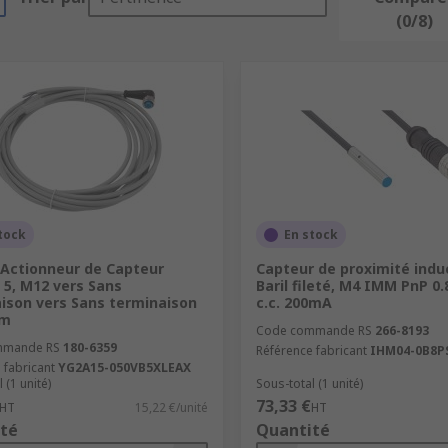
(0/8)
tock
En stock
'Actionneur de Capteur
Capteur de proximité indu
 5, M12 vers Sans
Baril fileté, M4 IMM PnP 0
ison vers Sans terminaison
c.c. 200mA
 m
Code commande RS
266-8193
mmande RS
180-6359
Référence fabricant
IHM04-0B8P
 fabricant
YG2A15-050VB5XLEAX
 (1 unité)
Sous-total (1 unité)
73,33 €
HT
15,22 €/unité
HT
té
Quantité