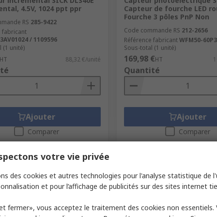
r incrémental SICK DLS40E
Capteur photoélectrique 
ntal, 4.5V, 1024 ppt ppr
Capteur de fourche LED ro
Fourche 3 pôles PnP Non
mmande RS
285-9422
Code commande RS
212-2656
 fabricant
3AV01024 / 1109596
Référence fabricant
WFM50-60P3
 (1 unité)
Sous-total (1 unité)
169,98 €
HT
88,32 €/unité
HT
1
té
Quantité
Ajouter
Ajouter
Comparer
Comparer
pectons votre vie privée
ns des cookies et autres technologies pour l'analyse statistique de l'u
onnalisation et pour l’affichage de publicités sur des sites internet tie
et fermer», vous acceptez le traitement des cookies non essentiels.