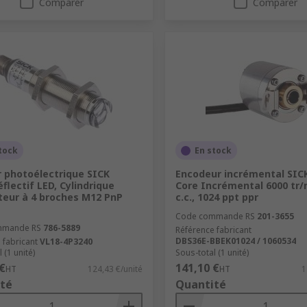
Comparer
Comparer
tock
En stock
 photoélectrique SICK
Encodeur incrémental SIC
flectif LED, Cylindrique
Core Incrémental 6000 tr/
eur à 4 broches M12 PnP
c.c., 1024 ppt ppr
Code commande RS
201-3655
mmande RS
786-5889
Référence fabricant
DBS36E-BBEK01024 / 1060534
 fabricant
VL18-4P3240
 (1 unité)
Sous-total (1 unité)
€
141,10 €
HT
124,43 €/unité
HT
1
té
Quantité