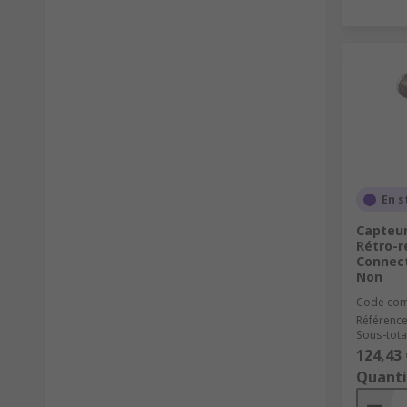
En s
Capteur
Rétro-ré
Connect
Non
Code co
Référence
Sous-total
124,43 
Quanti