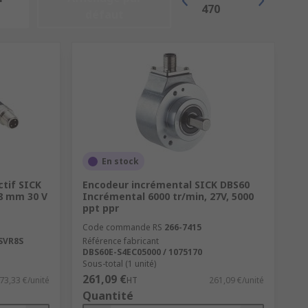
470
défaut
En stock
ctif SICK
Encodeur incrémental SICK DBS60
.8 mm 30 V
Incrémental 6000 tr/min, 27V, 5000
ppt ppr
Code commande RS
266-7415
SVR8S
Référence fabricant
DBS60E-S4EC05000 / 1075170
Sous-total (1 unité)
261,09 €
73,33 €/unité
HT
261,09 €/unité
Quantité