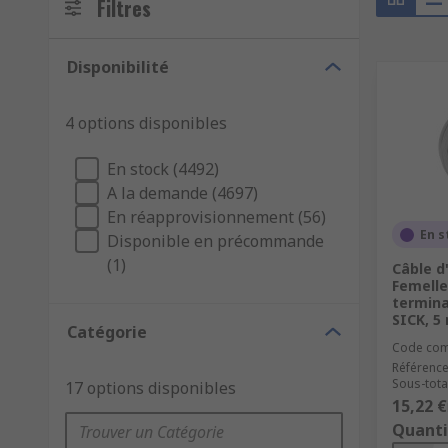
Filtres
Disponibilité
4 options disponibles
En stock (4492)
A la demande (4697)
En réapprovisionnement (56)
En s
Disponible en précommande
(1)
Câble d
Femelle
termina
SICK, 5
Catégorie
Code co
Référence
Sous-total
17 options disponibles
15,22 €
Quanti