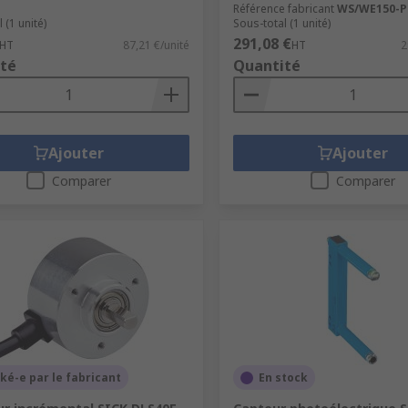
Référence fabricant
WS/WE150-P
 (1 unité)
Sous-total (1 unité)
291,08 €
HT
87,21 €/unité
HT
2
té
Quantité
Ajouter
Ajouter
Comparer
Comparer
ké-e par le fabricant
En stock