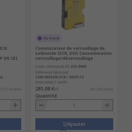
En stock
SICK
Commutateur de verrouillage de
solénoïde SICK, DOS Consommation
P EN CEI
verrouillage/déverrouillage
Code commande RS
223-0989
Référence fabricant
I200-M0323LOCK / 6025113
32
Sous-total (1 unité)
281,08 €
73,31 €/unité
HT
281,08 €/unité
Quantité
Ajouter