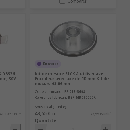
Comparer
En stock
K DBS36
Kit de mesure SICK à utiliser avec
min, 30V
Encodeur avec axe de 10 mm Kit de
mesure 63.66 mm
Code commande RS
213-3698
Référence fabricant
BEF-MR010020R
Sous-total (1 unité)
43,55 €
41,10 €/unité
HT
43,55 €/unité
Quantité