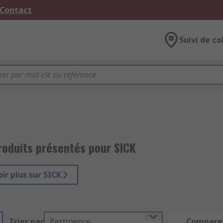
 Contact
Suivi de co
roduits présentés pour SICK
ir plus sur SICK
Trier par
Pertinence
Compare