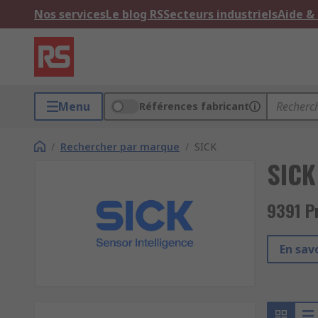
Nos services
Le blog RS
Secteurs industriels
Aide &
Menu
Références fabricant
/
Rechercher par marque
/
SICK
SICK
9391 P
En savo