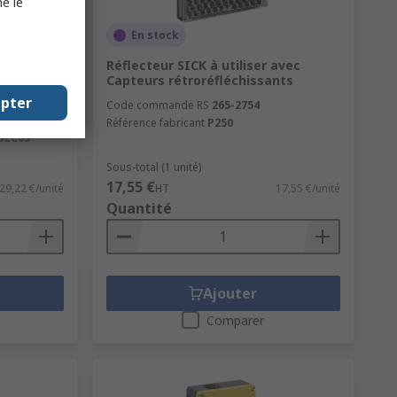
e le
En stock
ctif SICK
Réflecteur SICK à utiliser avec
nP 8 mm 30
Capteurs rétroréfléchissants
epter
Code commande RS
265-2754
Référence fabricant
P250
SZC0S
Sous-total (1 unité)
17,55 €
29,22 €/unité
HT
17,55 €/unité
Quantité
Ajouter
Comparer