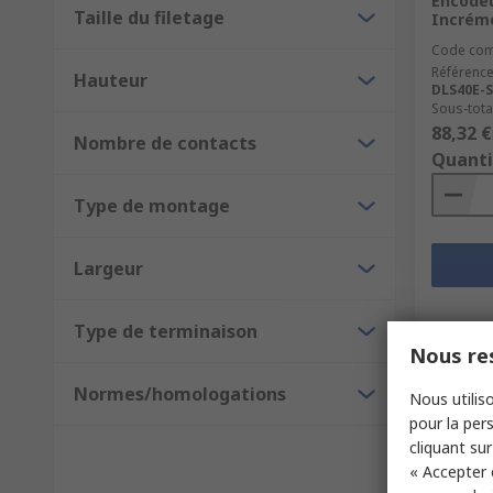
Encodeu
Taille du filetage
Incréme
Code co
Référence
Hauteur
DLS40E-S
Sous-total
88,32 €
Nombre de contacts
Quanti
Type de montage
Largeur
Type de terminaison
Nous res
Normes/homologations
Nous utiliso
pour la pers
cliquant sur
« Accepter 