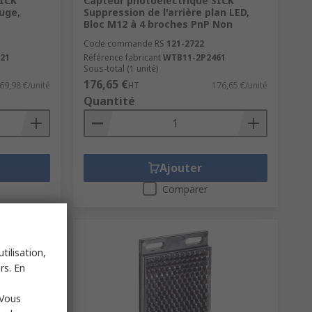
SICK
Capteur photoélectrique SICK
uge,
Suppression de l'arrière plan LED,
Bloc M12 à 4 broches PnP Non
Code commande RS
121-2722
21
Référence fabricant
WTB11-2P2461
Sous-total (1 unité)
176,65 €
69,98 €/unité
HT
176,65 €/unité
Quantité
Ajouter
Comparer
tilisation,
rs. En
 Vous