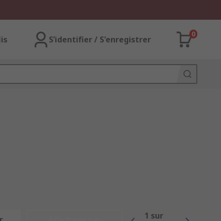
0
lis
S’identifier / S'enregistrer
1
sur
r
Affichage par