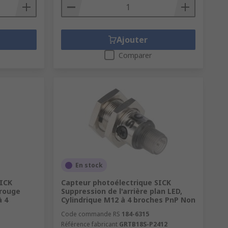
Ajouter
Comparer
En stock
SICK
Capteur photoélectrique SICK
 rouge
Suppression de l'arrière plan LED,
à 4
Cylindrique M12 à 4 broches PnP Non
Code commande RS
184-6315
Référence fabricant
GRTB18S-P2412