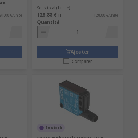
430
Sous-total (1 unité)
128,88 €
91,08 €/unité
HT
128,88 €/unité
Quantité
Ajouter
Comparer
En stock