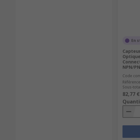
En s
Capteur
Optique
Connect
NPN/PN
Code co
Référence
Sous-total
82,77 €
Quanti