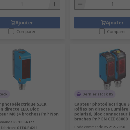
Ajouter
Ajouter
Comparer
Comparer
tock
Dernier stock RS
 photoélectrique SICK
Capteur photoélectrique 
on directe LED, Bloc
Réflexion directe Lumière
eur M8 (4 broches) PnP Non
polarisé, Bloc connecteur 
broches PnP EN CEI 63000
mmande RS
180-6377
Code commande RS
212-2954
 fabricant
GTE6-P4211