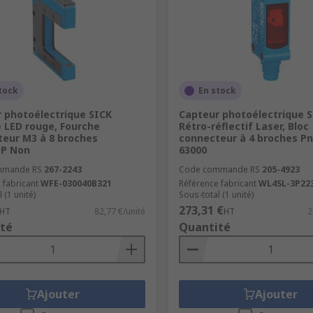
tock
En stock
 photoélectrique SICK
Capteur photoélectrique 
 LED rouge, Fourche
Rétro-réflectif Laser, Bloc
eur M3 à 8 broches
connecteur à 4 broches Pn
P Non
63000
mmande RS
267-2243
Code commande RS
205-4923
 fabricant
WFE-030040B321
Référence fabricant
WL4SL-3P22
 (1 unité)
Sous-total (1 unité)
273,31 €
HT
82,77 €/unité
HT
2
té
Quantité
Ajouter
Ajouter