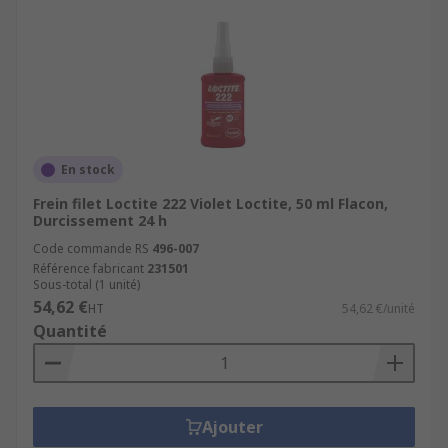
En stock
Frein filet Loctite 222 Violet Loctite, 50 ml Flacon,
Durcissement 24 h
Code commande RS
496-007
Référence fabricant
231501
Sous-total (1 unité)
54,62 €
HT
54,62 €/unité
Quantité
Ajouter