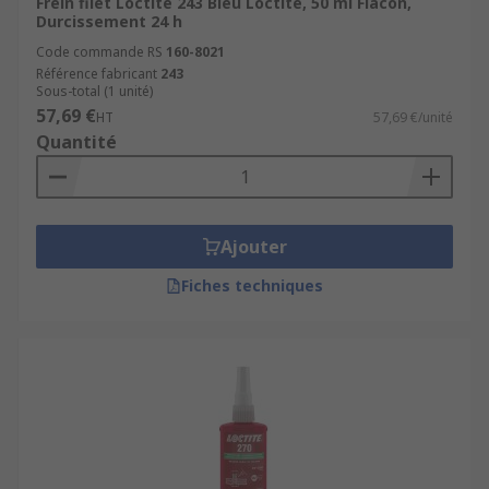
Frein filet Loctite 243 Bleu Loctite, 50 ml Flacon,
Durcissement 24 h
Code commande RS
160-8021
Référence fabricant
243
Sous-total (1 unité)
57,69 €
HT
57,69 €/unité
Quantité
Ajouter
Fiches techniques