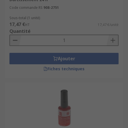
Code commande RS
Réduit les coûts d'entretien et de fabrication
908-2751
en empêchant le grippage et le desserrage
Sous-total (1 unité)
des fixations
17,47 €
HT
17,47 €/unité
Quantité
Facile à distribuer et à appliquer grâce aux
flacons de 5 ml à 250 ml avec bec en pointe
pour assurer une application très précise
Ajouter
Fiches techniques