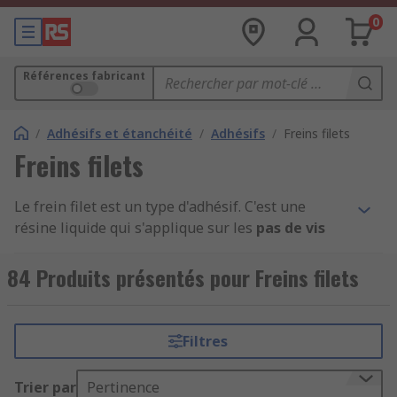
0
Références fabricant
/
Adhésifs et étanchéité
/
Adhésifs
/
Freins filets
Freins filets
Le frein filet est un type d'adhésif. C'est une
résine liquide qui s'applique sur les
pas de vis
pour éviter leur desserrage
, les fuites et la
corrosion. Le frein filet, lorsqu'il est appliqué sur
84 Produits présentés pour Freins filets
les filetages et taraudage, durcit et bloque la vis
et l'écrou. Cette méthode de durcissement permet
au produit de s'écouler uniformément dans les
Filtres
rainures des filetages et de durcir
progressivement. L'adhésif durci offre une plus
Trier par
Pertinence