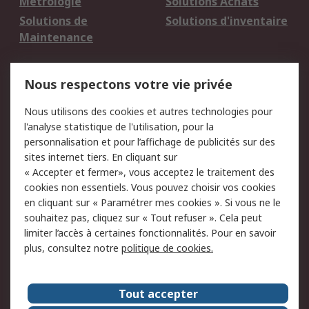
Métrologie
Solutions Achats
Solutions de
Solutions d'inventaire
Maintenance
Mentions Légales
Nous respectons votre vie privée
Conditions d'utilisation
Politique de cookies
Nous utilisons des cookies et autres technologies pour
du site
l'analyse statistique de l'utilisation, pour la
Politique de protection
Sécurité des E-mails
personnalisation et pour l’affichage de publicités sur des
des données - Mise à
sites internet tiers. En cliquant sur
jour
« Accepter et fermer», vous acceptez le traitement des
Conditions générales
Politique anti-
cookies non essentiels. Vous pouvez choisir vos cookies
de vente
corruption
en cliquant sur « Paramétrer mes cookies ». Si vous ne le
souhaitez pas, cliquez sur « Tout refuser ». Cela peut
Campagnes marketing
limiter l’accès à certaines fonctionnalités. Pour en savoir
plus, consultez notre
politique de cookies.
A propos de RS
A propos de RS France
Evénements
Tout accepter
Le groupe RS Group Plc
Presse