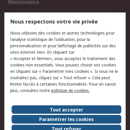
Maintenance
Mentions Légales
Nous respectons votre vie privée
Conditions d'utilisation
Politique de cookies
Nous utilisons des cookies et autres technologies pour
du site
l'analyse statistique de l'utilisation, pour la
Politique de protection
Sécurité des E-mails
personnalisation et pour l’affichage de publicités sur des
des données - Mise à
sites internet tiers. En cliquant sur
jour
« Accepter et fermer», vous acceptez le traitement des
Conditions générales
Politique anti-
cookies non essentiels. Vous pouvez choisir vos cookies
de vente
corruption
en cliquant sur « Paramétrer mes cookies ». Si vous ne le
souhaitez pas, cliquez sur « Tout refuser ». Cela peut
Campagnes marketing
limiter l’accès à certaines fonctionnalités. Pour en savoir
plus, consultez notre
politique de cookies.
A propos de RS
A propos de RS France
Evénements
Tout accepter
Le groupe RS Group Plc
Presse
Paramétrer les cookies
RS dans le monde
Démarche RSE
Tout refuser
Nous rejoindre
RS Particuliers