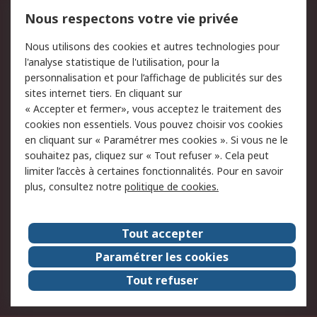
Mentions Légales
Nous respectons votre vie privée
Conditions d'utilisation
Politique de cookies
Nous utilisons des cookies et autres technologies pour
du site
l'analyse statistique de l'utilisation, pour la
Politique de protection
Sécurité des E-mails
personnalisation et pour l’affichage de publicités sur des
des données - Mise à
sites internet tiers. En cliquant sur
jour
« Accepter et fermer», vous acceptez le traitement des
Conditions générales
Politique anti-
cookies non essentiels. Vous pouvez choisir vos cookies
de vente
corruption
en cliquant sur « Paramétrer mes cookies ». Si vous ne le
souhaitez pas, cliquez sur « Tout refuser ». Cela peut
Campagnes marketing
limiter l’accès à certaines fonctionnalités. Pour en savoir
plus, consultez notre
politique de cookies.
A propos de RS
A propos de RS France
Evénements
Tout accepter
Le groupe RS Group Plc
Presse
Paramétrer les cookies
RS dans le monde
Démarche RSE
Tout refuser
Nous rejoindre
RS Particuliers