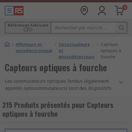
0
Références fabricant
/
Afficheurs et
/
Optocoupleurs
/
Capteurs
optoélectronique
et
optiques à
photodétecteurs
fourche
Capteurs optiques à fourche
Les commutateurs optiques fendus (également
appelés optocommutateurs) sont des dispositifs
qui fournissent une indication d'état (marche ou
arrêt) lorsque les faisceaux lumineux sont
215 Produits présentés pour Capteurs
interrompus dans divers types d'instruments,
optiques à fourche
systèmes et équipements.
Les commutateurs contiennent des <