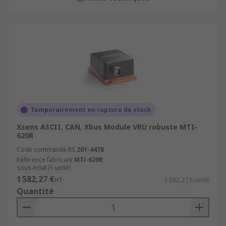
Temporairement en rupture de stock
Xsens ASCII, CAN, Xbus Module VRU robuste MTI-
620R
Code commande RS
261-4478
Référence fabricant
MTi-620R
Sous-total (1 unité)
1 582,27 €
HT
1 582,27 €/unité
Quantité