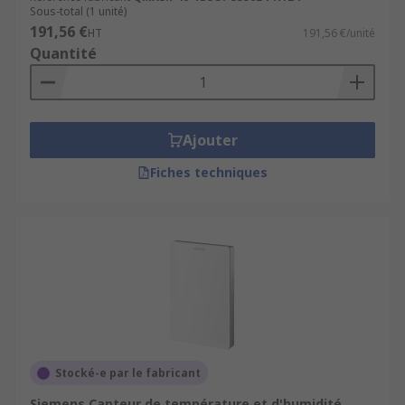
peuvent être utilisées pour surveiller des
Sous-total (1 unité)
processus, prendre des décisions
191,56 €
HT
191,56 €/unité
automatisées, ou fournir des informations
Quantité
essentielles aux opérateurs humains.
Pourquoi utiliser un capteur multifonction
?
Ajouter
Fiches techniques
L'utilisation d'un capteur multifonction peut
offrir des avantages en termes d'efficacité, de
coûts d'énergie et de fiabilité dans de
nombreuses applications, en particulier lorsque
vous devez surveiller plusieurs paramètres
simultanément. Cependant, le choix d'un capteur
multifonction doit être soigneusement considéré
en fonction des exigences spécifiques de votre
application.
Stocké-e par le fabricant
Siemens Capteur de température et d'humidité