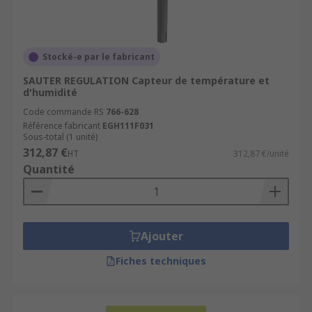
Stocké-e par le fabricant
SAUTER REGULATION Capteur de température et
d'humidité
Code commande RS
766-628
Référence fabricant
EGH111F031
Sous-total (1 unité)
312,87 €
HT
312,87 €/unité
Quantité
Ajouter
Fiches techniques