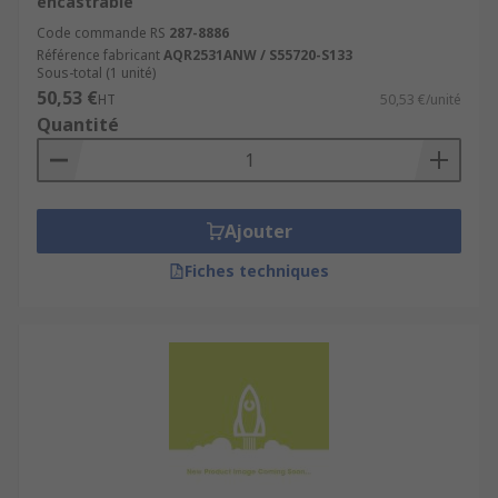
encastrable
Code commande RS
287-8886
Référence fabricant
AQR2531ANW / S55720-S133
Sous-total (1 unité)
50,53 €
HT
50,53 €/unité
Quantité
Ajouter
Fiches techniques