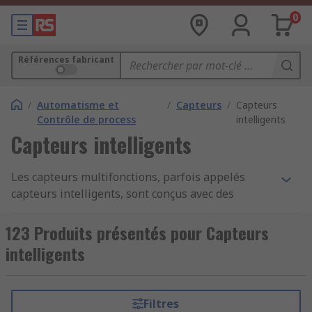
0
Références fabricant
/
Automatisme et
/
Capteurs
/
Capteurs
Contrôle de process
intelligents
Capteurs intelligents
Les capteurs multifonctions, parfois appelés
capteurs intelligents, sont conçus avec des
comportements particuliers pour s'adapter aux
applications spécialisées. Remplissant souvent
123 Produits présentés pour Capteurs
plusieurs fonctions, les capteurs intelligents sont
intelligents
utilisés partout, depuis le contrôle de
l'environnement, jusqu'à la surveillance de santé
et la sécurité des locaux. Par exemple, dans le
Filtres
cadre de la garantie que les locaux d'entreprise