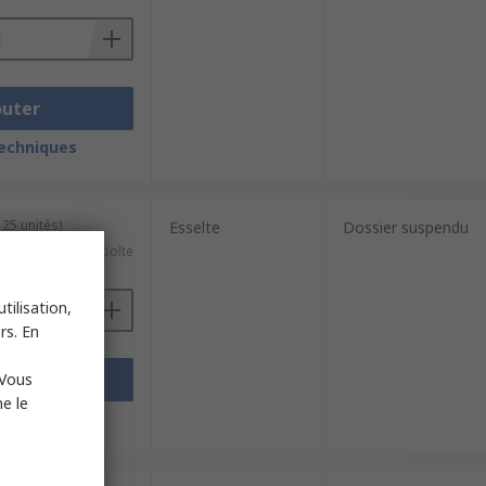
outer
techniques
 25 unités)
Esselte
Dossier suspendu
59,83 €/boîte
tilisation,
rs. En
outer
 Vous
e le
techniques