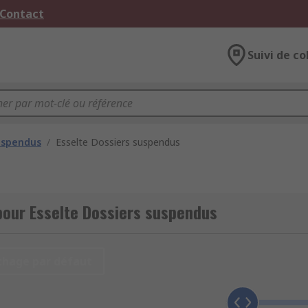
 Contact
Suivi de co
uspendus
/
Esselte Dossiers suspendus
pour Esselte Dossiers suspendus
chage par défaut