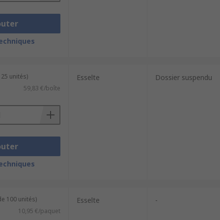
outer
techniques
 25 unités)
Esselte
Dossier suspendu
59,83 €/boîte
outer
techniques
de 100 unités)
Esselte
-
10,95 €/paquet