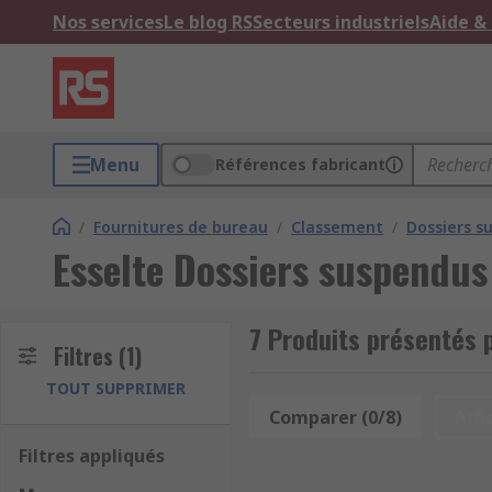
Nos services
Le blog RS
Secteurs industriels
Aide &
Menu
Références fabricant
/
Fournitures de bureau
/
Classement
/
Dossiers s
Esselte Dossiers suspendus
7 Produits présentés 
Filtres
(1)
TOUT SUPPRIMER
Comparer (0/8)
Affi
Filtres appliqués