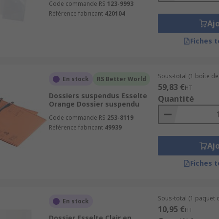
Code commande RS
123-9993
Référence fabricant
420104
Aj
Fiches 
Sous-total (1 boîte de
En stock
RS Better World
59,83 €
HT
Dossiers suspendus Esselte
Quantité
Orange Dossier suspendu
Code commande RS
253-8119
Référence fabricant
49939
Aj
Fiches 
Sous-total (1 paquet 
En stock
10,95 €
HT
Dossier Esselte Clair en