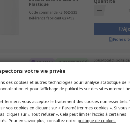
Quantité
Plastique
Code commande RS
652-535
Référence fabricant
627493
Aj
Fiches 
Sous-total (1 boîte de
En stock
RS Better World
59,83 €
HT
pectons votre vie privée
Dossiers suspendus Esselte
Quantité
Orange en Nylon Dossier
suspendu
ns des cookies et autres technologies pour l'analyse statistique de l'u
onnalisation et pour l’affichage de publicités sur des sites internet tie
Code commande RS
253-8131
Référence fabricant
49923
Aj
et fermer», vous acceptez le traitement des cookies non essentiels.
sir vos cookies en cliquant sur « Paramétrer mes cookies ». Si vous n
Fiches 
s, cliquez sur « Tout refuser ». Cela peut limiter l’accès à certaines
ités. Pour en savoir plus, consultez notre
politique de cookies.