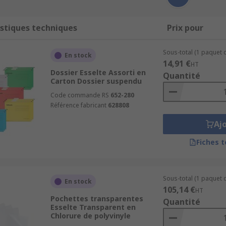
stiques techniques
Prix pour
Sous-total (1 paquet d
En stock
14,91 €
HT
Dossier Esselte Assorti en
Quantité
Carton Dossier suspendu
Code commande RS
652-280
Référence fabricant
628808
Aj
Fiches 
Sous-total (1 paquet 
En stock
105,14 €
HT
Pochettes transparentes
Quantité
Esselte Transparent en
Chlorure de polyvinyle