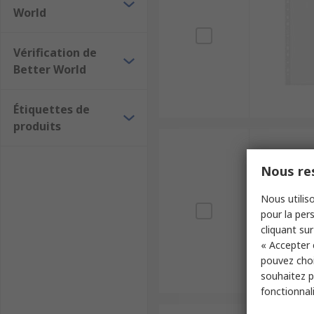
World
Vérification de
Better World
Étiquettes de
produits
Nous res
Nous utiliso
pour la pers
cliquant sur
« Accepter 
pouvez choi
souhaitez pa
fonctionnal