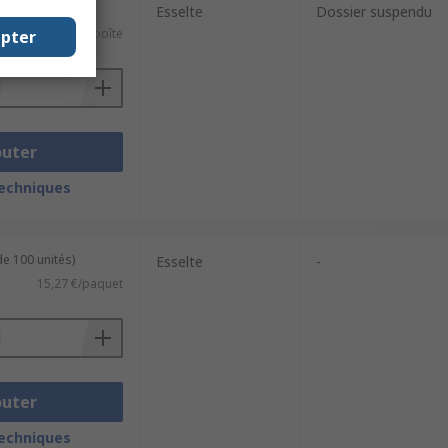
 25 unités)
Esselte
Dossier suspendu
76,10 €/boîte
epter
outer
techniques
de 100 unités)
Esselte
-
15,27 €/paquet
outer
techniques