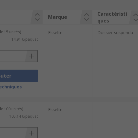
Caractéristi
Marque
ques
e 15 unités)
Esselte
Dossier suspendu
14,91 €/paquet
outer
techniques
de 100 unités)
Esselte
-
105,14 €/paquet