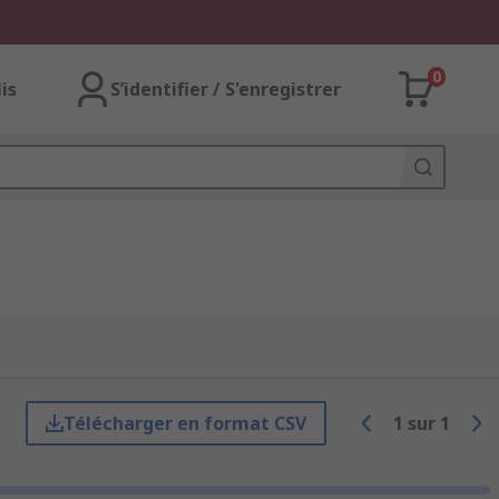
0
lis
S’identifier / S'enregistrer
Télécharger en format CSV
1
sur
1