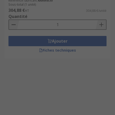
Référence fabricant
AAAWB30
Sous-total (1 unité)
304,88 €
HT
304,88 €/unité
Quantité
Ajouter
Fiches techniques