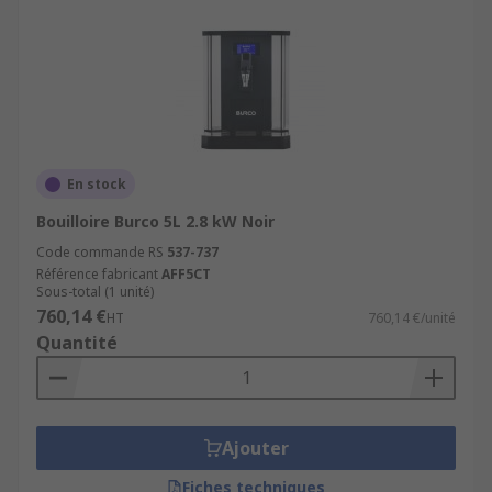
En stock
Bouilloire Burco 5L 2.8 kW Noir
Code commande RS
537-737
Référence fabricant
AFF5CT
Sous-total (1 unité)
760,14 €
HT
760,14 €/unité
Quantité
Ajouter
Fiches techniques