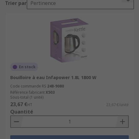
Trier par
Pertinence
réponse à un thermostat une fois la température
requise atteinte. Une chaudière à eau
commerciale est une plus grande unité à
montage mural avec un puissant élément
chauffant à l'intérieur et un petit robinet sur
l'avant. Les bouilloires commerciales sont
installées en permanence et fournissent de l'eau
chaude instantanée à un grand nombre de
personnes dans les cantines, les bureaux et les
En stock
cafés.
Bouilloire à eau Infapower 1.8L 1800 W
Code commande RS
248-9080
Référence fabricant
X503
Sous-total (1 unité)
23,67 €
HT
23,67 €/unité
Quantité