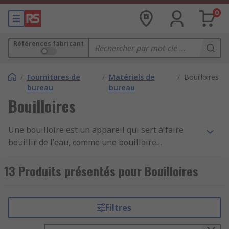
0
Références fabricant
/
Fournitures de
/
Matériels de
/
Bouilloires
bureau
bureau
Bouilloires
Une bouilloire est un appareil qui sert à faire
bouillir de l'eau, comme une bouilloire
domestique ou un chauffe-eau commercial. Les
bouilloires sont des récipients avec un embout
13 Produits présentés pour Bouilloires
pour le déversement, une poignée et un
couvercle. À l'intérieur de la bouilloire se trouve
un élément chauffant qui permet à un courant
Filtres
électrique de circuler dans l'eau et de l'amener à
un point d'ébullition. La bouilloire s'éteint en