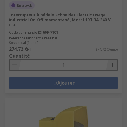
En stock
Interrupteur à pédale Schneider Electric Usage
industriel On-Off momentané, Métal 1RT 3A 240 V
c.a.
Code commande RS
609-7101
Référence fabricant
XPEM310
Sous-total (1 unité)
274,72 €
HT
274,72 €/unité
Quantité
Ajouter