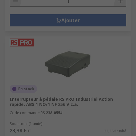
Schneider Electric.
Couvercles de protection de commutateur à
pédale : disponibles dans une variété de
Ajouter
tailles et fournis par RS PRO et
Schneider Electric.
En stock
Interrupteur à pédale RS PRO Industriel Action
rapide, ABS 1 NO/1 NF 256 V c.a.
Code commande RS
238-0554
Sous-total (1 unité)
23,38 €
HT
23,38 €/unité