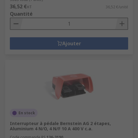
36,52 €
HT
36,52 €/unité
Quantité
Ajouter
En stock
Interrupteur à pédale Bernstein AG 2 étapes,
Aluminium 4 N/O, 4 N/F 10 A 400 V c.a.
Code commande RS
136-3190