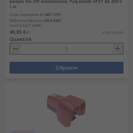
pédale On-Off momentané, Polyamide SPST 6A 250 V
c.a.
Code commande RS
607-7797
Référence fabricant
2410.0301
Sous-total (1 unité)
40,85 €
HT
40,85 €/unité
Quantité
Ajouter