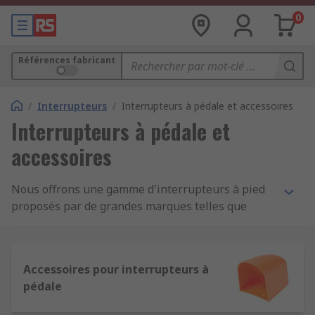
0
Références fabricant
/
Interrupteurs
/
Interrupteurs à pédale et accessoires
Interrupteurs à pédale et
accessoires
Nous offrons une gamme d'interrupteurs à pied
proposés par de grandes marques telles que
Altech, Bernstein AG, Herga, Marquardt, RS PRO,
Schneider Electric et Steute.
Quels sont les différents types
Accessoires pour interrupteurs à
pédale
d'interrupteurs à pied ?