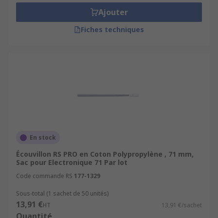
Décapage de flux
Ajouter
Nettoyage de matériel informatique
Fiches techniques
Nettoyage des têtes optiques et
magnétiques
Applications
Les cotons-tiges sont présents dans les hôpitaux,
les services de maintenance électronique, les
laboratoires chimiques, et l'ingénierie de
maintenance.
En stock
Écouvillon RS PRO en Coton Polypropylène , 71 mm,
Sac pour Electronique 71 Par lot
Code commande RS
177-1329
Sous-total (1 sachet de 50 unités)
13,91 €
HT
13,91 €/sachet
Quantité