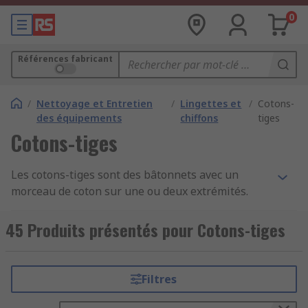
0
Références fabricant
/
Nettoyage et Entretien
/
Lingettes et
/
Cotons-
des équipements
chiffons
tiges
Cotons-tiges
Les cotons-tiges sont des bâtonnets avec un
morceau de coton sur une ou deux extrémités.
Les cotons-tiges sont souvent en plastique, en
papier, ou avec une tige en bois. L'extrémité est le
45 Produits présentés pour Cotons-tiges
plus couramment en coton, mais il existe
également d'autres variantes, comme la mousse.
Notre gamme de cotons-tiges provient de
Filtres
grandes marques telles que Chemtronics,
Electrolube, GC Electronics, Ideal-Tek, Jelt, et RS