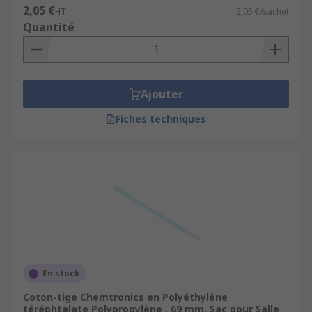
2,05 €
HT
2,05 €/sachet
Quantité
Ajouter
Fiches techniques
En stock
Coton-tige Chemtronics en Polyéthylène
téréphtalate Polypropylène , 69 mm, Sac pour Salle