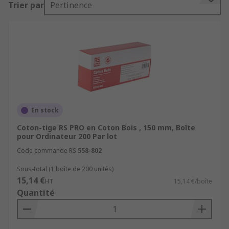
Trier par
Pertinence
PRO.
Pourquoi avez-vous besoin de cotons-
tiges ?
Les cotons-tiges sont également appelés tiges de
coton, et sont populaires pour l'entretien et le
nettoyage des endroits difficiles à atteindre. Ils
En stock
peuvent être utilisés à sec ou avec une solution
de nettoyage humide. Les cotons-tiges sont des
Coton-tige RS PRO en Coton Bois , 150 mm, Boîte
pour Ordinateur 200 Par lot
produits à usage unique qui éliminent facilement
les matériaux indésirables en toute sécurité.
Code commande RS
558-802
Sous-total (1 boîte de 200 unités)
Utilisations populaires :
15,14 €
HT
15,14 €/boîte
Quantité
Nettoyage général
Enlever l'excès d'adhésif après le collage