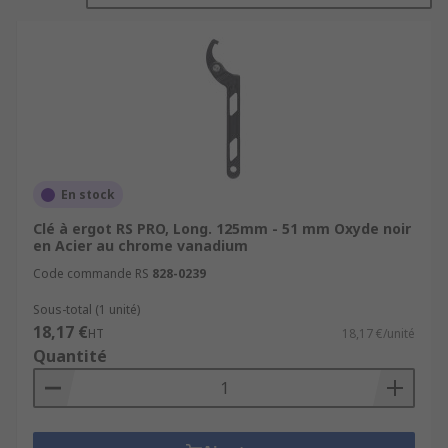
Sous quel nom ces clés sont-elles
également connues ?
Clés à crochet ajustablesClés à ergots articulées
En quoi ces clés sont-elles fabriquées ?
En stock
Alliage d'acierAcier au chrome vanadiumMétal
Clé à ergot RS PRO, Long. 125mm - 51 mm Oxyde noir
Caractéristiques et avantages
en Acier au chrome vanadium
Code commande RS
828-0239
Excellente qualitéSécurité d'utilisation
Sous-total (1 unité)
maximaleConception minceAjustableLongue
18,17 €
HT
18,17 €/unité
durée de vie
Quantité
Application
Les clés à ergots sont généralement utilisées