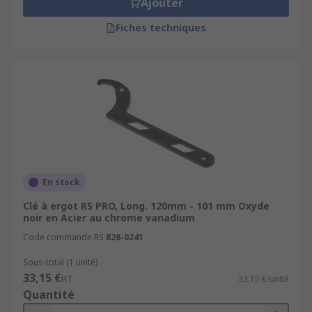
Ajouter
dans les secteurs industriel et automobile pour
le serrage et le desserrage des écrous ou des
Fiches techniques
têtes de boulon, ainsi que le réglage des bagues
de retenue à fentes.
En stock
Clé à ergot RS PRO, Long. 120mm - 101 mm Oxyde
noir en Acier au chrome vanadium
Code commande RS
828-0241
Sous-total (1 unité)
33,15 €
HT
33,15 €/unité
Quantité