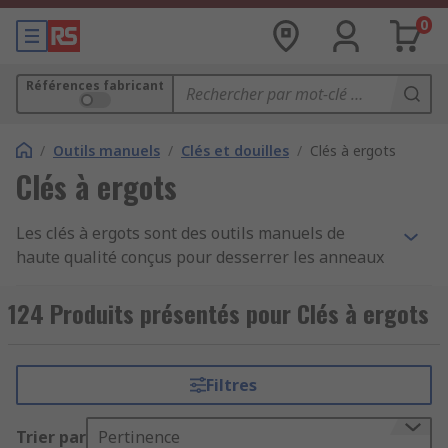
0
Références fabricant
/
Outils manuels
/
Clés et douilles
/
Clés à ergots
Clés à ergots
Les clés à ergots sont des outils manuels de
haute qualité conçus pour desserrer les anneaux
de retenue et ajuster les chaînes. Ces clés
spécialisées sont dotées d'ergots en acier qui
124 Produits présentés pour Clés à ergots
permettent aux mâchoires de s'ajuster
rapidement à la fixation. Notre gamme de clés à
ergots est polyvalente, simple à utiliser et
Filtres
comprend les plus grandes marques, telles que :
Cooper Tools, Facom, Gear Wrench et RS Pro.
Trier par
Pertinence