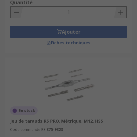
Tarauds à goujure droite : le plus souvent
Quantité
conçus pour les matériaux produisant peu
de copeaux
Tarauds de formage : pour former le filetage
Ajouter
par compression du matériau plutôt que par
coupe
Fiches techniques
Les tarauds sont fournis en dimensions
métriques et impériales, et peuvent
posséder différents types de tige. Les
tarauds sont utilisés en conjonction avec un
tourne-à-gauche, il est donc important de
tenir systématiquement compte des
capacités du tourne-à-gauche lors de l'achat
d'un taraud.
En stock
Jeu de tarauds RS PRO, Métrique, M12, HSS
Code commande RS
375-9323