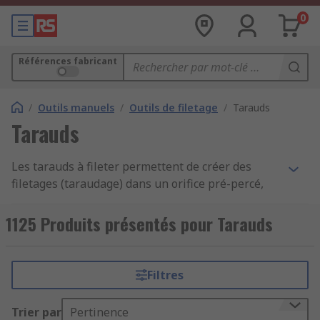
0
Références fabricant
/
Outils manuels
/
Outils de filetage
/
Tarauds
Tarauds
Les tarauds à fileter permettent de créer des
filetages (taraudage) dans un orifice pré-percé,
afin de créer un raccord propre pour accueillir les
boulons dans les métaux et les plastiques.
1125 Produits présentés pour Tarauds
Utilisés dans l'ingénierie et la fabrication, les
tarauds fonctionnent comme un foret de
perceuse, mais du fait de leur forme particulière,
Filtres
ils créent des filetages lorsqu'ils sont vissés dans
un matériau. Les tarauds doivent être utilisés
Trier par
Pertinence