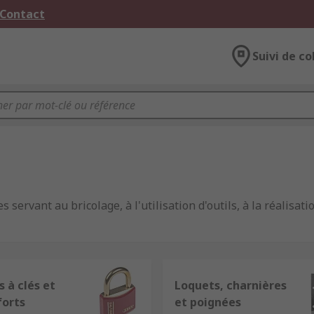
 Contact
Suivi de co
es servant au bricolage, à l'utilisation d'outils, à la réali
lage, l'équipement, la visserie qui sert à
protéger et sécuri
des documents confidentiels. Il faut pour cela pouvoir surve
 à clés et
Loquets, charnières
forts
et poignées