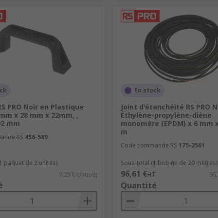
ock
En stock
S PRO Noir en Plastique
Joint d'étanchéité RS PRO No
 mm x 28 mm x 22mm, ,
Éthylène-propylène-diène
92 mm
monomère (EPDM) x 6 mm 
m
ande RS
456-589
Code commande RS
175-2561
1 paquet de 2 unités)
Sous-total (1 bobine de 20 mètres)
96,61 €
7,29 €/paquet
HT
96
é
Quantité