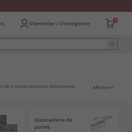
0
lis
S’identifier / S'enregistrer
sation de travaux manuels notamment
Afficher
ser
un bâtiment ou local, une zone de
iller la zone sensible et/ou en empêcher
Quincaillerie de
portes