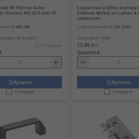
otule RS PRO en Acier,
Loqueteau à billes Steinba
de fixation M6 32.5 mm 30
Vollman Nickel en Laiton à
roulement
ande RS
689-401
Code commande RS
341-0343
1 paquet de 4 unités)
Sous-total (1 unité)
13,66 €
T
21,71 €/paquet
HT
é
Quantité
Ajouter
Ajouter
Comparer
Comparer