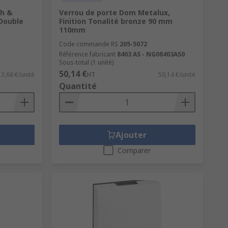
ch &
Verrou de porte Dom Metalux,
 Double
Finition Tonalité bronze 90 mm
110mm
Code commande RS
205-5072
Référence fabricant
8403 AS - NG08403AS0
Sous-total (1 unité)
50,14 €
13,66 €/unité
HT
50,14 €/unité
Quantité
Ajouter
Comparer