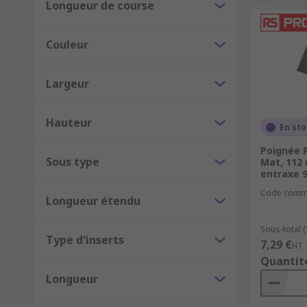
Longueur de course
Couleur
Largeur
Hauteur
En st
Poignée R
Sous type
Mat, 112
entraxe 
Code comm
Longueur étendu
Sous-total (
Type d'inserts
7,29 €
HT
Quantit
Longueur