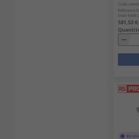
Code comm
Référence f
Sous-total (
581,53 €
Quantit
En st