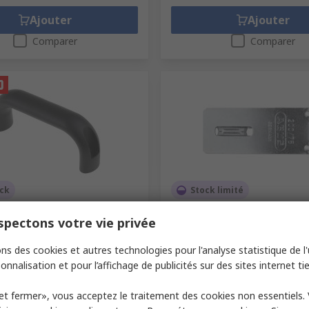
Ajouter
Ajouter
Comparer
Comparer
ock
Stock limité
RS PRO Noir en Aluminium,
Porte-cadenas en Acier AB
pectons votre vie privée
 53 mm x 26mm, , entraxe
Résistance aux intempéries
identiques 39mm, anse Ø 1
ns des cookies et autres technologies pour l'analyse statistique de l'u
ande RS
237-439
Code commande RS
218-4685
onnalisation et pour l’affichage de publicités sur des sites internet tie
Référence fabricant
200/95 B/DFN
1 paquet de 2 unités)
Sous-total (1 unité)
et fermer», vous acceptez le traitement des cookies non essentiels.
15,63 €
T
20,42 €/paquet
HT