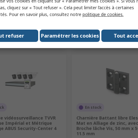
sir vos cookies en cliquant sur « Paramétrer mes cookies ». Si vous n
é
Quantité
s, cliquez sur « Tout refuser ». Cela peut limiter l’accès à certaines
ités. Pour en savoir plus, consultez notre
politique de cookies.
Ajouter
Ajouter
ut refuser
Paramétrer les cookies
Tout acc
Comparer
Comparer
ock
En stock
e vidéosurveillance TVVR
Charnière Battant libre Ele
ue Impérial et Métrique
Mat en Alliage de zinc, ave
ge ABUS Security-Center 4
Broche lâche Vis, 50 mm x 
11.5 mm