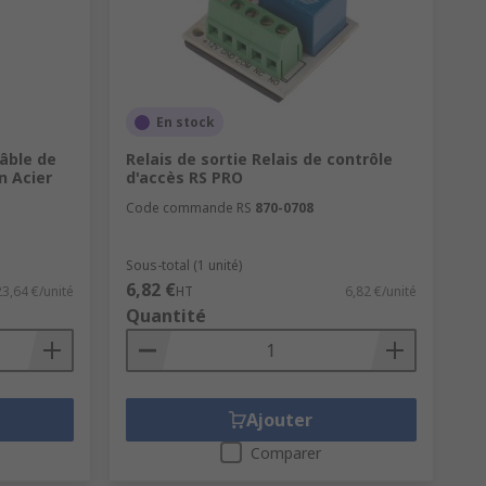
solution pour répondre à tous vos
rts autonomes plus grands, ainsi que des
En stock
'ouverture d'un sac, d'une valise mais
Câble de
Relais de sortie Relais de contrôle
n Acier
d'accès RS PRO
Code commande RS
870-0708
Sous-total (1 unité)
s ainsi que de nombreuses pièces de
6,82 €
23,64 €/unité
HT
6,82 €/unité
Quantité
rte, portes de sécurité incendie et
me de finitions et de matériaux.
 de porte pour l'ouverture mains-libres,
Ajouter
ue les glissières et poignées de tiroir.
ate.
Comparer