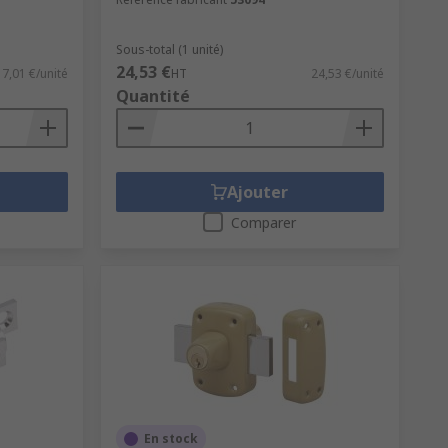
Sous-total (1 unité)
24,53 €
17,01 €/unité
HT
24,53 €/unité
Quantité
Ajouter
Comparer
En stock