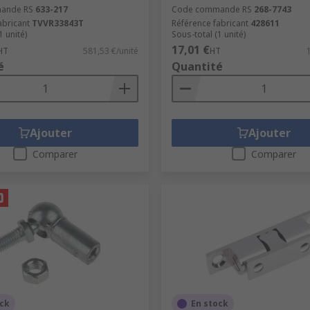
ande RS
633-217
Code commande RS
268-7743
abricant
TVVR33843T
Référence fabricant
428611
1 unité)
Sous-total (1 unité)
17,01 €
HT
581,53 €/unité
HT
é
Quantité
Ajouter
Ajouter
Comparer
Comparer
ock
En stock