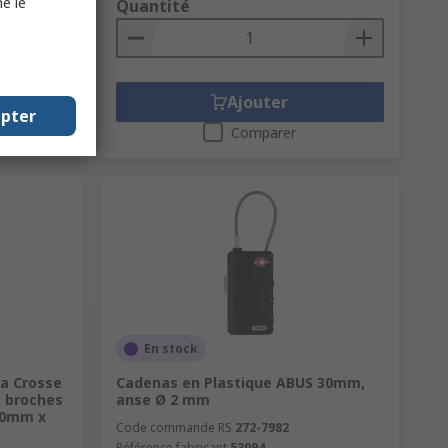
e le
Quantité
Ajouter
epter
Comparer
En stock
sa Crosse
Cadenas en Plastique ABUS 30mm,
c broches
anse Ø 2 mm
50mm x
Code commande RS
272-7982
Référence fabricant
53094