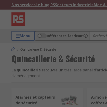
Nos services
Le blog RS
Secteurs industriels
Aide &
Menu
Références fabricant
/
Quincaillerie & Sécurité
Quincaillerie & Sécurité
La
quincaillerie
recouvre un très large panel d'articl
d'aménagement.
La quincaillerie de sécurité vise en particulier l'outil
travail, une machine-outil ou autre outil de travail, 
Alarmes et capteurs
Armoires
l'accès.
de sécurité
coffres-