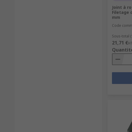
Joint à r
Filetage 
mm
Code comm
Sous-total (
21,71 €
H
Quantit