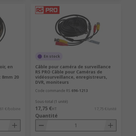
En stock
ir, en
Câble pour caméra de surveillance
RS PRO Câble pour Caméras de
x 8mm 20
vidéosurveillance, enregistreurs,
DVR, moniteurs
Code commande RS
696-1213
Sous-total (1 unité)
17,75 €
,61 €/bobine
HT
17,75 €/unité
Quantité