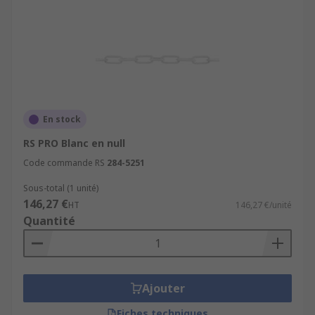
En stock
RS PRO Blanc en null
Code commande RS
284-5251
Sous-total (1 unité)
146,27 €
HT
146,27 €/unité
Quantité
Ajouter
Fiches techniques