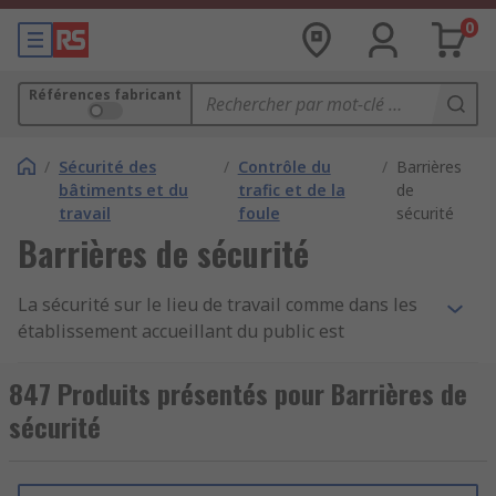
0
Références fabricant
/
Sécurité des
/
Contrôle du
/
Barrières
bâtiments et du
trafic et de la
de
travail
foule
sécurité
Barrières de sécurité
La sécurité sur le lieu de travail comme dans les
établissement accueillant du public est
primordiale. Une
barrière de sécurité
est un
dispositif visant à empêcher l'accès du public à
847 Produits présentés pour Barrières de
une zone donnée. En cas de besoin, elle peut être
sécurité
rapidement déployée sur site pour une
protection efficace des individus. Outre les
raisons de sécurité, elle permet également de