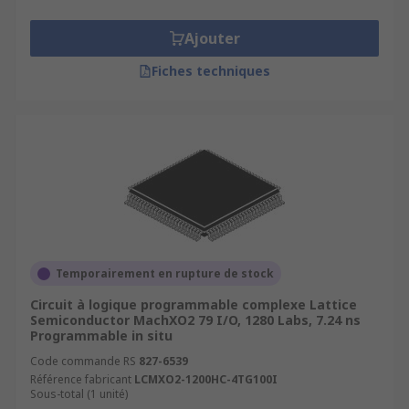
programmées comme une broche d'entrée, une
broche de sortie ou les deux.
Ajouter
Caractéristiques et avantages
Fiches techniques
Mémoire de configuration non volatile.
Le CPLD peut fonctionner immédiatement
au démarrage, car aucune ROM n'est
nécessaire.
Un grand nombre de portes disponibles,
typiquement des milliers à des dizaines de
milliers.
Temporairement en rupture de stock
Mémoire non volatile intégrée.
Circuit à logique programmable complexe Lattice
Faible consommation d'énergie.
Semiconductor MachXO2 79 I/O, 1280 Labs, 7.24 ns
Programmable in situ
Facile à utiliser.
Code commande RS
827-6539
Référence fabricant
LCMXO2-1200HC-4TG100I
Quelles sont les utilisations des CPLD ?
Sous-total (1 unité)