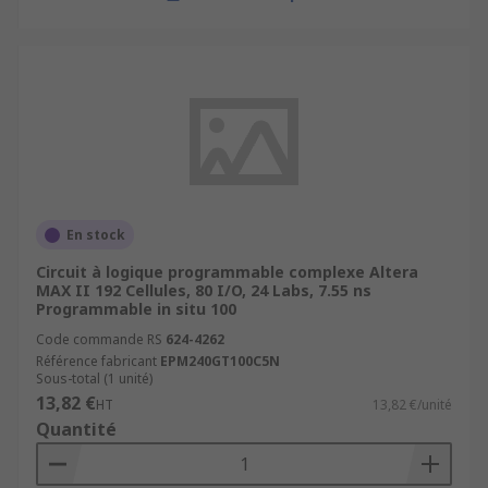
En stock
Circuit à logique programmable complexe Altera
MAX II 192 Cellules, 80 I/O, 24 Labs, 7.55 ns
Programmable in situ 100
Code commande RS
624-4262
Référence fabricant
EPM240GT100C5N
Sous-total (1 unité)
13,82 €
HT
13,82 €/unité
Quantité