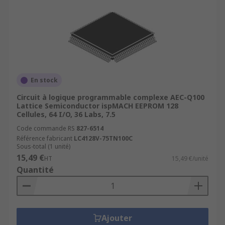
En stock
Circuit à logique programmable complexe AEC-Q100
Lattice Semiconductor ispMACH EEPROM 128
Cellules, 64 I/O, 36 Labs, 7.5
Code commande RS
827-6514
Référence fabricant
LC4128V-75TN100C
Sous-total (1 unité)
15,49 €
HT
15,49 €/unité
Quantité
Ajouter