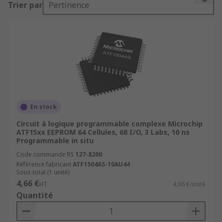
Trier par
Pertinence
Semiconductor et Altera.
Blocs de matrices logiques
Les blocs de matrices logiques se composent de
macrocellules et de mesures internes/non
internes, et prennent en charge les CI de bascule
qui permettent d'implémenter des circuits
séquentiels.
En stock
Interconnexions programmables
Circuit à logique programmable complexe Microchip
ATF15xx EEPROM 64 Cellules, 68 I/O, 3 Labs, 10 ns
Programmable in situ
Les interconnexions programmables sont
Code commande RS
127-8200
utilisées pour disperser les signaux d'un bloc de
Référence fabricant
ATF1504AS-10AU44
matrice logique à d'autres
Sous-total (1 unité)
4,66 €
HT
4,66 €/unité
blocs d'E/S.
Quantité
Les blocs d'E/S sont des broches pouvant être