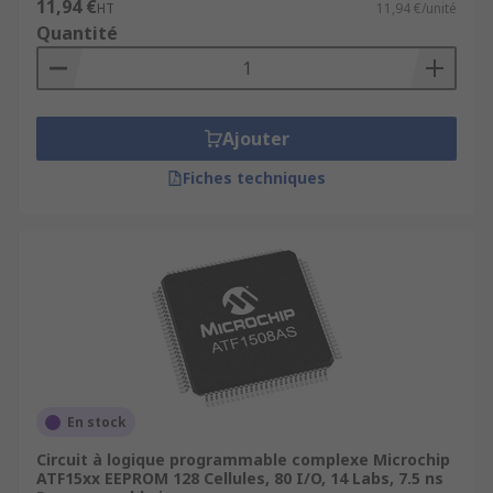
11,94 €
HT
11,94 €/unité
Quantité
Applications critiques, hautes
performances.
Fonction d'amorçage dans les conceptions
numériques.
Ajouter
Chargement de données de configuration
Fiches techniques
d'un FPGA (Field-Programmable Gate Array)
à partir d'une mémoire non volatile.
Petites applications de conception, telles
que le décodage d'adresse.
Dispositifs portables, sensibles aux coûts
alimentés par batterie.
Comment les FPGA diffèrent-ils des
CPLD ?
En stock
Circuit à logique programmable complexe Microchip
FPGA est l'acronyme de Field Programmable Gate
ATF15xx EEPROM 128 Cellules, 80 I/O, 14 Labs, 7.5 ns