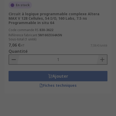
En stock
Circuit à logique programmable complexe Altera
MAX V 128 Cellules, 54 I/O, 160 Labs, 7.5 ns
Programmable in situ 64
Code commande RS
830-3622
Référence fabricant
5M160ZE64A5N
Sous-total (1 unité)
7,06 €
HT
7,06 €/unité
Quantité
Ajouter
Fiches techniques