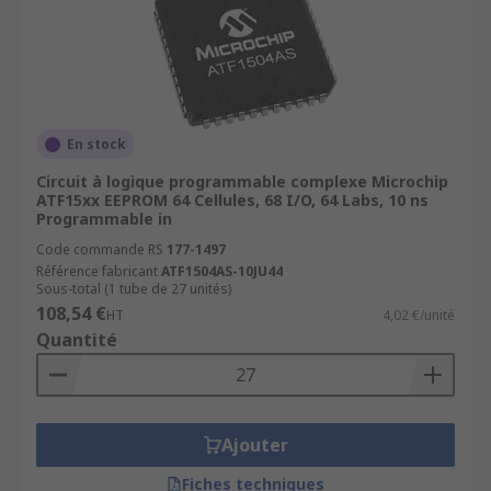
En stock
Circuit à logique programmable complexe Microchip
ATF15xx EEPROM 64 Cellules, 68 I/O, 64 Labs, 10 ns
Programmable in
Code commande RS
177-1497
Référence fabricant
ATF1504AS-10JU44
Sous-total (1 tube de 27 unités)
108,54 €
HT
4,02 €/unité
Quantité
Ajouter
Fiches techniques