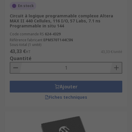
En stock
Circuit à logique programmable complexe Altera
MAX II 440 Cellules, 116 I/O, 57 Labs, 7.1 ns
Programmable in situ 144
Code commande RS
624-4329
Référence fabricant
EPM570T144C5N
Sous-total (1 unité)
43,33 €
HT
43,33 €/unité
Quantité
Ajouter
Fiches techniques