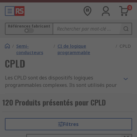
0
Références fabricant
/
Semi-
/
CI de logique
/
CPLD
conducteurs
programmable
CPLD
Les CPLD sont des dispositifs logiques
programmables complexes. Ils sont utilisés pour
mettre en place des circuits combinés ou
séquentiels complexes. Ils sont composés de
120 Produits présentés pour CPLD
blocs de matrice logiques, d'interconnexions
programmables et de blocs d'E/S. RS Components
propose une gamme de dispositifs à semi-
Filtres
conducteurs de haute qualité de grandes
marques, notamment Microchip, Xilinx, Lattice