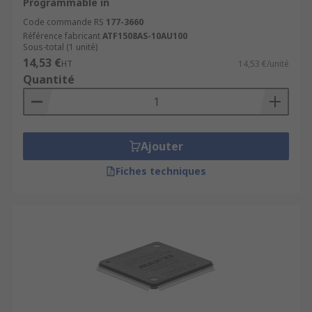
Programmable in
Array (réseau de porte programmable sur le
terrain). Les FPGA sont de petits dispositifs à
Code commande RS
177-3660
semi-conducteurs appelés circuits intégrés (CI).
Référence fabricant
ATF1508AS-10AU100
Sous-total (1 unité)
Les FPGA sont fabriqués à partir d'une cellule
14,53 €
HT
14,53 €/unité
logique de base, dupliquée plusieurs centaines
Quantité
de fois. Les FPGA sont présents dans les systèmes
de radar, le matériel militaire, les appareils
médicaux et les télécommunications.
Ajouter
Applications des CPLD
Fiches techniques
Les CPLD sont parfaits pour les applications
hautes performances de commande et de
conceptions numérique pour exécuter les
fonctions d'amorçage. Nous proposons des CPLD
économiques pour les dispositifs portables, tels
que les tablettes et les applications de décodage
d'adresse plus petites.