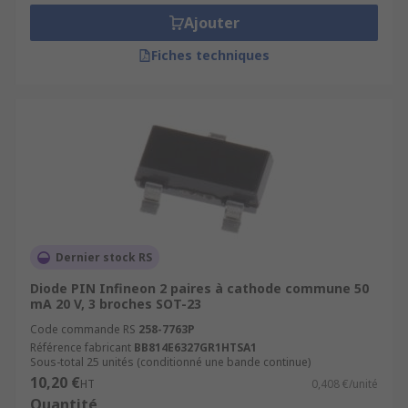
commutateurs rapides, les photodétecteurs et les
Ajouter
applications électroniques haute tension. Elles
détectent les signaux haute fréquence et permet
Fiches techniques
de les amplifier.
Dernier stock RS
Diode PIN Infineon 2 paires à cathode commune 50
mA 20 V, 3 broches SOT-23
Code commande RS
258-7763P
Référence fabricant
BB814E6327GR1HTSA1
Sous-total 25 unités (conditionné une bande continue)
10,20 €
HT
0,408 €/unité
Quantité