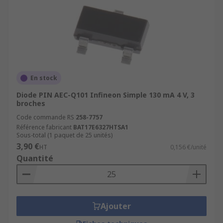
En stock
Diode PIN AEC-Q101 Infineon Simple 130 mA 4 V, 3
broches
Code commande RS
258-7757
Référence fabricant
BAT17E6327HTSA1
Sous-total (1 paquet de 25 unités)
3,90 €
HT
0,156 €/unité
Quantité
Ajouter