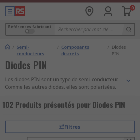
0
Références fabricant
/
Semi-
/
Composants
/
Diodes
conducteurs
discrets
PIN
Diodes PIN
Les diodes PIN sont un type de semi-conducteur.
Comme les autres diodes, elles sont polarisées.
Qu'est ce qu'une diode PIN ?
102 Produits présentés pour Diodes PIN
La conception de la diode PIN consiste en une
succession de trois couches de semi-conducteur :
Filtres
type P, intrinsèque et type N. Cette structure lui a
donné son nom et permet à la diode PIN de