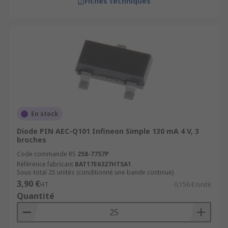
Fiches techniques
En stock
Diode PIN AEC-Q101 Infineon Simple 130 mA 4 V, 3
broches
Code commande RS
258-7757P
Référence fabricant
BAT17E6327HTSA1
Sous-total 25 unités (conditionné une bande continue)
3,90 €
HT
0,156 €/unité
Quantité