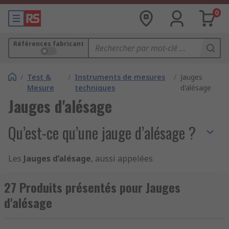
0
Références fabricant
/
Test &
/
Instruments de mesures
/
Jauges
Mesure
techniques
d'alésage
Jauges d'alésage
Qu’est-ce qu’une jauge d’alésage ?
Les
Jauges d’alésage
, aussi appelées
Comparateur d’alésage
ou
jauge d alésage
,
sont des instruments de Métrologie conçus pour
27 Produits présentés pour Jauges
la
mesure
précise du
diamètre intérieur
d’un
d'alésage
trou
, d’un
cylindre
ou d’une
pièce mécanique
.
Utilisées en industrie, en maintenance et en