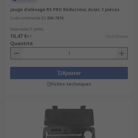
Conditions générales de vente disponibles en
ligne.
Jauge d'alésage RS PRO Réducteur, Acier, 1 pièces
Code commande RS
206-7876
Pour compléter votre achat : découvrez nos
Sous-total (1 unité)
micromètres
,
Pied à coulisse
,
Jauges de filetage
.
10,47 €
HT
10,47 €/unité
Quantité
Ajouter
Fiches techniques