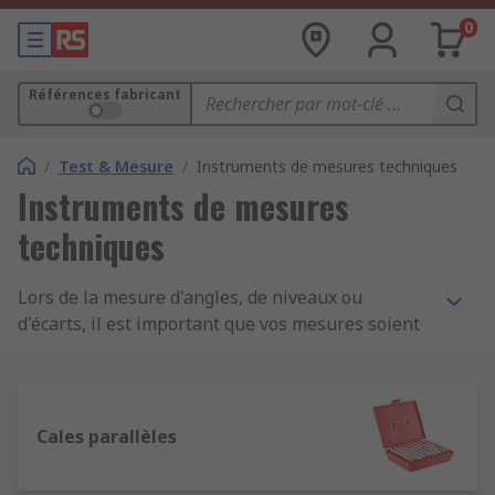
0
Références fabricant
/
Test & Mesure
/
Instruments de mesures techniques
Instruments de mesures
techniques
Lors de la mesure d'angles, de niveaux ou
d'écarts, il est important que vos mesures soient
précises. Notre gamme de produits inclut une des
appareils de mesure optique, laser et manuelle
provenant de fournisseurs de pointe, comme
Bosch, DeWalt, Leica, Laserliner, Sola, Stanley,
Cales parallèles
Starrett et RS PRO.