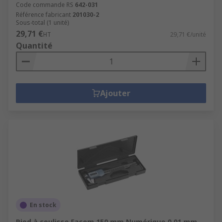
Code commande RS
642-031
Référence fabricant
201030-2
Sous-total (1 unité)
29,71 €
HT
29,71 €/unité
Quantité
Ajouter
En stock
Pied à coulisse Facom 150 mm Numérique 0.01 mm,