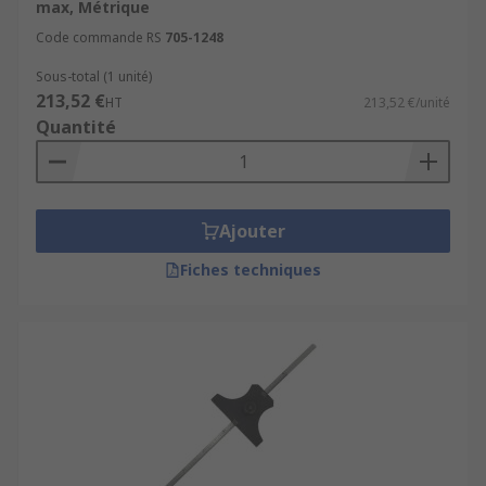
Pour compléter vos équipements de
max, Métrique
mesure, explorez aussi nos catégories :
Code commande RS
705-1248
Sous-total (1 unité)
Pieds à coulisse
213,52 €
HT
213,52 €/unité
Quantité
Micromètres
Comparateurs
Ajouter
Fiches techniques